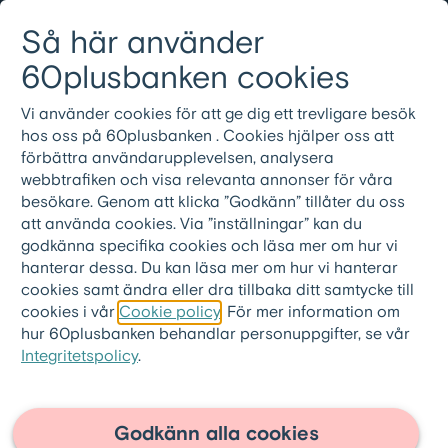
Gå till innehållet
Så här använder
Logga in
Meny
08-501 01 200
60plusbanken cookies
Vi använder cookies för att ge dig ett trevligare besök
hos oss på 60plusbanken . Cookies hjälper oss att
Vanliga frågor och
förbättra användarupplevelsen, analysera
webbtrafiken och visa relevanta annonser för våra
svar
besökare. Genom att klicka ”Godkänn” tillåter du oss
att använda cookies. Via ”inställningar” kan du
godkänna specifika cookies och läsa mer om hur vi
hanterar dessa. Du kan läsa mer om hur vi hanterar
cookies samt ändra eller dra tillbaka ditt samtycke till
cookies i vår
Cookie policy
. För mer information om
60plusbanken.se
>
Frågor och svar
>
hur 60plusbanken behandlar personuppgifter, se vår
Om 60pluslånet
Integritetspolicy
.
Vad innebär 100%
äganderätt?
Godkänn alla cookies