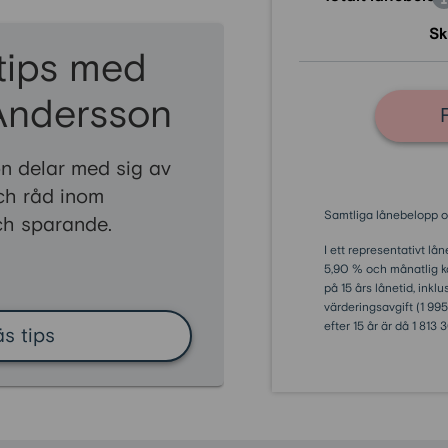
Sk
tips med
Andersson
n delar med sig av
och råd inom
Samtliga lånebelopp o
ch sparande.
I ett representativt l
5,90 % och månatlig kap
på 15 års lånetid, inkl
värderingsavgift (1 995 
efter 15 år är då 1 813
äs tips