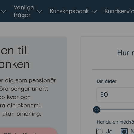
Vanliga
Kunskapsbank
Kundservi
frågor
n till
Hur 
anken
r dig som pensionär
Din ålder
göra pengar ur ditt
bo kvar och
tra din ekonomi.
 utan bindning.
Har du en meds
Ja
N