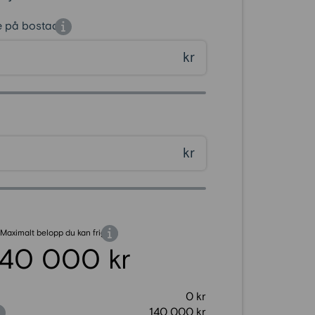
e på bostaden
kr
kr
Maximalt belopp du kan frigöra
140 000 kr
0 kr
pp
140 000 kr