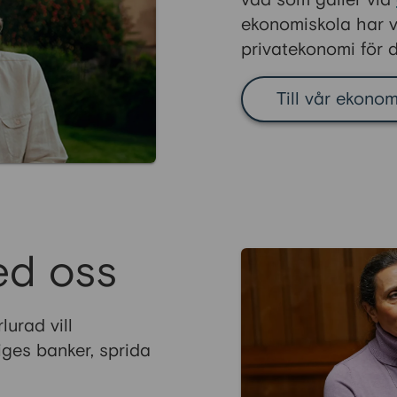
vad som gäller vid
ekonomiskola har vi
privatekonomi för d
Till vår ekono
ed oss
urad vill
ges banker, sprida