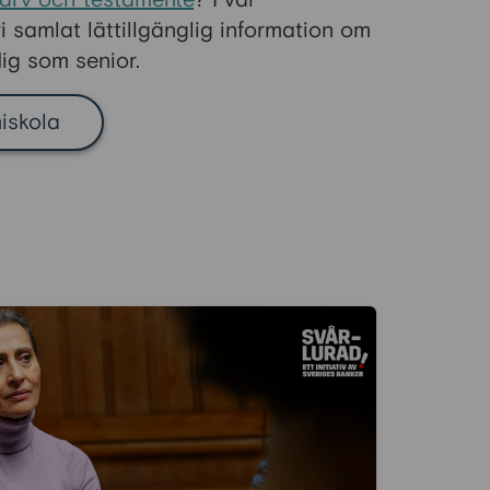
arv och testamente
? I vår
 samlat lättillgänglig information om
ig som senior.
miskola