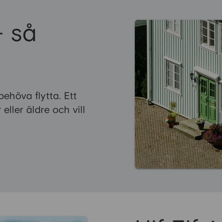
- så
behöva flytta. Ett
eller äldre och vill