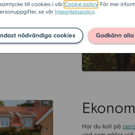
 samtycke till cookies i vår
Cookie policy
. För mer info
ägre ränta och ett
rsonuppgifter, se vår
Integritetspolicy
.
a mer om hur du
du ansöker.
ndast nödvändiga cookies
Godkänn alla
Ekonom
Har du koll på
pens