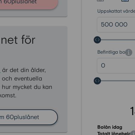
 60pluslånet
Uppskattat värd
net för
Befintliga bolån
t
är det din ålder,
 och eventuella
 hur mycket du kan
nkomst.
m 60pluslånet
Bolån idag
Totalt lånebelo