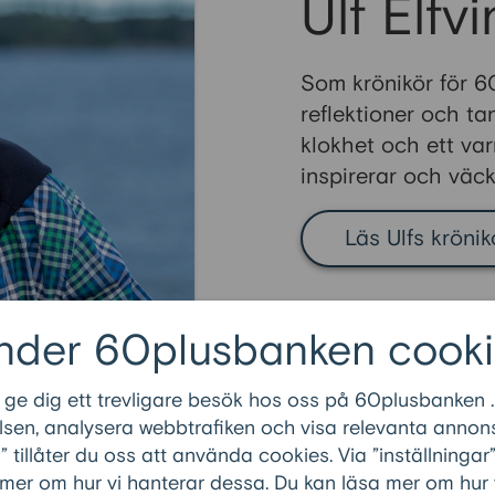
Ulf Elfv
Som krönikör för 6
reflektioner och ta
klokhet och ett var
inspirerar och väck
Läs Ulfs krönik
nder 60plusbanken cooki
 ge dig ett trevligare besök hos oss på 60plusbanken .
sen, analysera webbtrafiken och visa relevanta annons
n
tillåter du oss att använda cookies. Via ”inställninga
 mer om hur vi hanterar dessa. Du kan läsa mer om hur