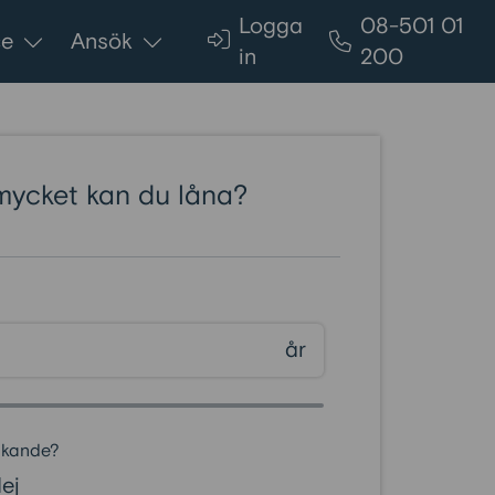
Logga
08-501 01
ce
Ansök
in
200
mycket kan du låna?
år
ökande?
ej