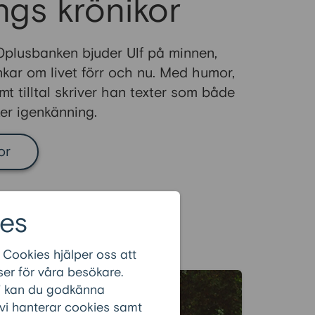
ings krönikor
0plusbanken bjuder Ulf på minnen,
nkar om livet förr och nu. Med humor,
mt tilltal skriver han texter som både
er igenkänning.
or
es
 Cookies hjälper oss att
er för våra besökare.
r” kan du godkänna
 vi hanterar cookies samt