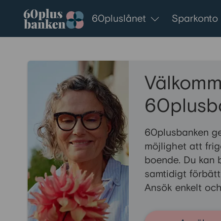
Gå till innehållet
60pluslånet
Sparkonto
Välkomme
60plusb
60plusbanken ge
möjlighet att fri
boende. Du kan 
samtidigt förbät
Ansök enkelt och