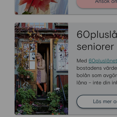
Ansök om
60pluslå
seniorer
Med
60pluslåne
bostadens värde
bolån som avgör
låna – inte din i
Läs mer o