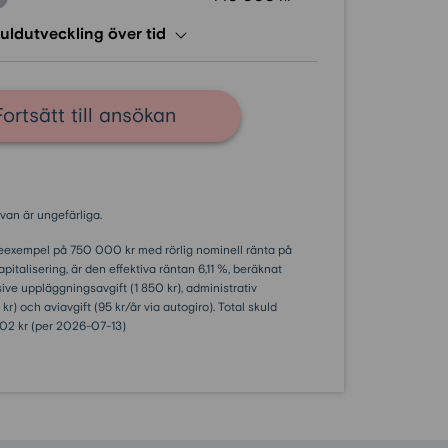
uldutveckling över tid
Fortsätt till ansökan
van är ungefärliga.
åneexempel på 750 000 kr med rörlig nominell ränta på
italisering, är den effektiva räntan 6,11 %, beräknat
usive uppläggningsavgift (1 850 kr), administrativ
kr) och aviavgift (95 kr/år via autogiro). Total skuld
 302 kr (per 2026-07-13)