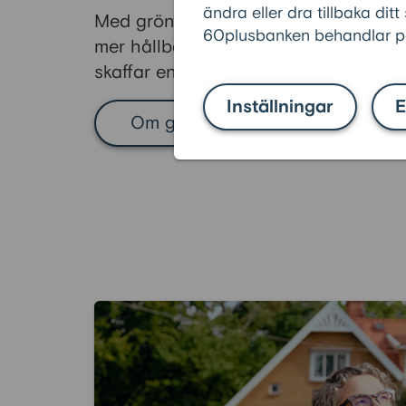
ändra eller dra tillbaka ditt
Med grönt 60pluslån får du både en l
60plusbanken behandlar pe
mer hållbart boende. Här kan du läs
skaffar en energideklaration och hur 
Inställningar
E
Om grönt 60pluslån