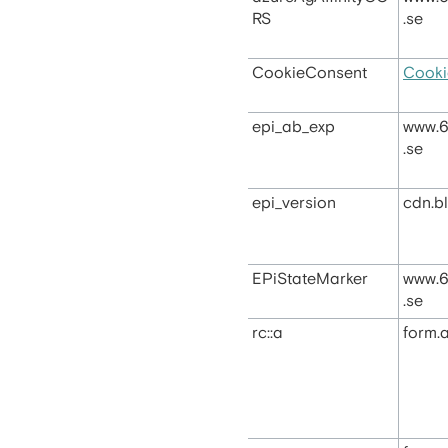
RS
.se
CookieConsent
Cooki
epi_ab_exp
www.6
.se
epi_version
cdn.b
EPiStateMarker
www.6
.se
rc::a
form.