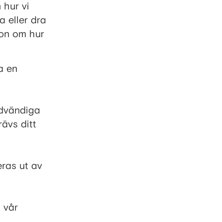
 hur vi
 eller dra
ion om hur
a en
ödvändiga
ävs ditt
ras ut av
å vår