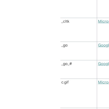
_cltk
Micro
_ga
Googl
_ga_#
Googl
c.gif
Micro