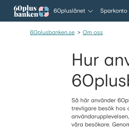
Gå till innehållet
60pluslånet
Sparkonto
60plusbanken.se
>
Om oss
Hur an
60plus
Så här använder 60plu
trevligare besök hos 
användarupplevelsen,
våra besökare. Genom 