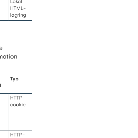
Lokal
HTML-
lagring
e
mation
Typ
d
HTTP-
cookie
HTTP-