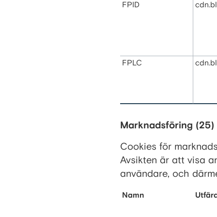
FPID
cdn.b
FPLC
cdn.b
Marknadsföring (25)
Cookies för marknads
Avsikten är att visa 
användare, och därmed
Namn
Utfär