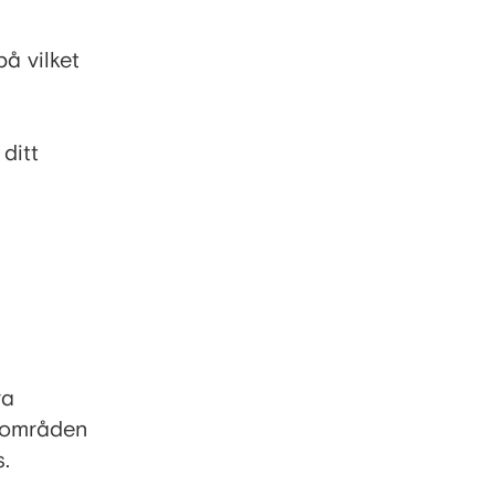
på vilket
ditt
ra
a områden
.