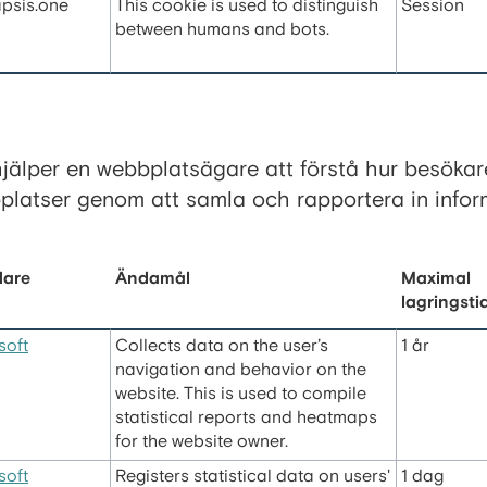
apsis.one
This cookie is used to distinguish
Session
between humans and bots.
 hjälper en webbplatsägare att förstå hur besökar
platser genom att samla och rapportera in infor
dare
Ändamål
Maximal
lagringsti
soft
Collects data on the user’s
1 år
navigation and behavior on the
website. This is used to compile
statistical reports and heatmaps
for the website owner.
soft
Registers statistical data on users'
1 dag