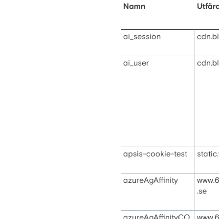
Namn
Utfär
ai_session
cdn.b
ai_user
cdn.b
apsis-cookie-test
static
azureAgAffinity
www.6
.se
azureAgAffinityCO
www.6