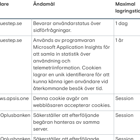
dare
Ändamål
Maximal
lagringsti
luestep.se
Bevarar användarstatus över
1 dag
sidförfrågningar.
luestep.se
Används av programvaran
1 år
Microsoft Application Insights för
att samla in statistik över
användning och
telemetriinformation. Cookien
lagrar en unik identifierare för att
kunna känna igen användare vid
återkommande besök över tid.
.ws.apsis.one
Denna cookie avgör om
Session
webbläsaren accepterar cookies.
0plusbanken
Säkerställer att efterföljande
Session
begäran hanteras av samma
server.
0plusbanken
Säkerställer att efterföljande
Session