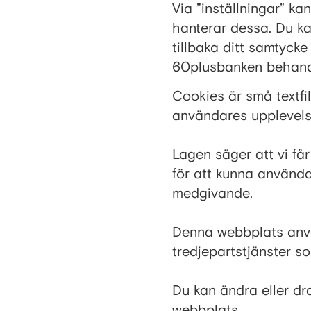
Via ”inställningar” k
hanterar dessa. Du ka
tillbaka ditt samtycke 
60plusbanken behandl
Cookies är små textfi
användares upplevelse
Lagen säger att vi få
för att kunna använda
medgivande.
Denna webbplats använ
tredjepartstjänster so
Du kan ändra eller dra
webbplats.