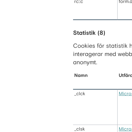
rc::c
form.
Statistik (8)
Cookies för statistik
interagerar med webb
anonymt.
Namn
Utfär
_clck
Micro
_clsk
Micro