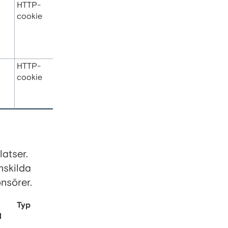
HTTP-
cookie
HTTP-
cookie
atser.
nskilda
nsörer.
Typ
d