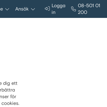
Logga
08-501 01
ce
Ansök
in
200
 dig ett
rbättra
nser för
 cookies.