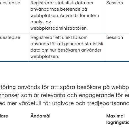
luestep.se
Registrerar statistisk data om
Session
användarnas beteende på
webbplatsen. Används för intern
analys av
webbplatsadministratören.
luestep.se
Registrerar ett unikt ID som
Session
används för att generera statistisk
data om hur besökaren använder
webbplatsen.
föring används för att spåra besökare på webbpl
annonser som är relevanta och engagerande för e
 mer värdefull för utgivare och tredjepartsanno
dare
Ändamål
Maximal
lagringsti