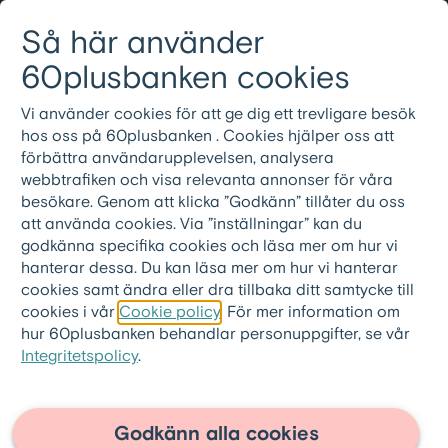
Gå till innehållet
Så här använder
Logga in
Meny
08-501 01 200
60plusbanken cookies
Vi använder cookies för att ge dig ett trevligare besök
hos oss på 60plusbanken . Cookies hjälper oss att
Vanliga frågor och
förbättra användarupplevelsen, analysera
webbtrafiken och visa relevanta annonser för våra
svar
besökare. Genom att klicka ”Godkänn” tillåter du oss
att använda cookies. Via ”inställningar” kan du
godkänna specifika cookies och läsa mer om hur vi
hanterar dessa. Du kan läsa mer om hur vi hanterar
cookies samt ändra eller dra tillbaka ditt samtycke till
cookies i vår
Cookie policy
. För mer information om
60plusbanken.se
>
Frågor och svar
>
hur 60plusbanken behandlar personuppgifter, se vår
Om 60pluslånet
Integritetspolicy
.
Varför har ett pensionärslån
högre ränta än många
Godkänn alla cookies