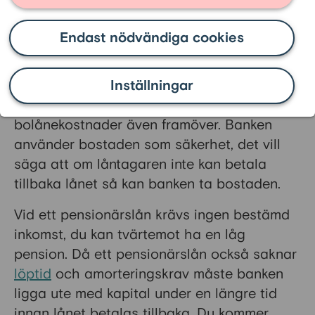
vanliga bolån?
Endast nödvändiga cookies
Ett
pensionärslån
och ett bolån skiljer sig åt
på flera sätt. Vid tecknande av ett bolån
kräver banken att du ska ha en stabil
Inställningar
inkomst som kan täcka alla
bolånekostnader även framöver. Banken
använder bostaden som säkerhet, det vill
säga att om låntagaren inte kan betala
tillbaka lånet så kan banken ta bostaden.
Vid ett pensionärslån krävs ingen bestämd
inkomst, du kan tvärtemot ha en låg
pension. Då ett pensionärslån också saknar
löptid
och amorteringskrav måste banken
ligga ute med kapital under en längre tid
innan lånet betalas tillbaka. Du kommer