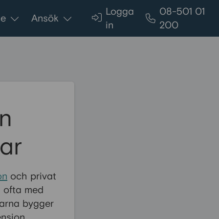
Logga
08-501 01
ce
Ansök
in
200
n
lar
on
och privat
s ofta med
larna bygger
nsion.