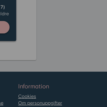
 7)
ldre
Information
Cookies
se
Om personuppgifter