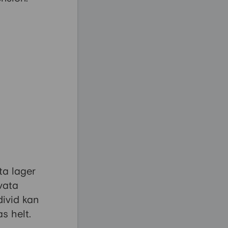
ta lager
vata
divid kan
s helt.