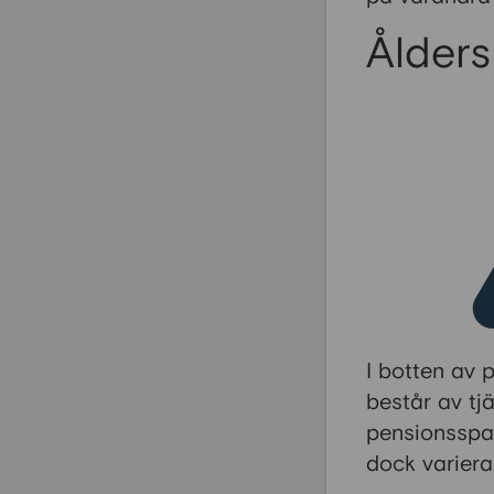
Ålders
I botten av 
består av tj
pensionsspar
dock variera