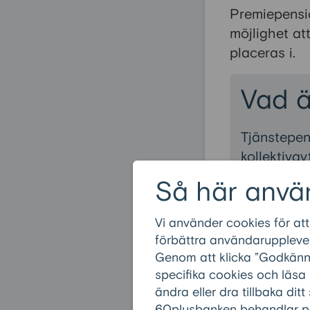
Premiepensi
möjlighet at
placeras i.
Vad ä
Tjänstepen
kollektiva
Du kan sjä
Så här anvä
placera den
Vi använder cookies för att
Vill du int
förbättra användarupplevel
förvaltnin
Genom att klicka ”Godkänn” 
Ju högre l
specifika cookies och läsa
komma från
ändra eller dra tillbaka ditt
pension.
60plusbanken behandlar pe