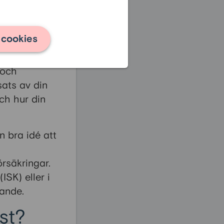
 cookies
 och
sats av din
ch hur din
n bra idé att
rsäkringar.
ISK) eller i
rande.
st?