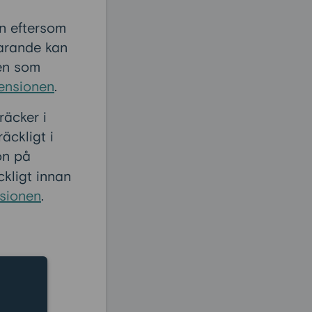
en eftersom
parande kan
ken som
ensionen
.
räcker i
äckligt i
on på
ckligt innan
sionen
.