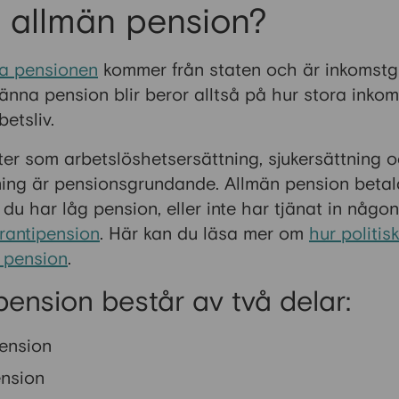
 allmän pension?
a pensionen
kommer från staten och är inkomstg
männa pension blir beror alltså på hur stora inko
betsliv.
er som arbetslöshetsersättning, sjukersättning 
ning är pensionsgrundande. Allmän pension betal
 du har låg pension, eller inte har tjänat in någo
rantipension
. Här kan du läsa mer om
hur politis
 pension
.
pension består av två delar:
ension
nsion