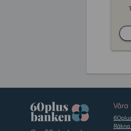
Våra 
60plus
Räkna 