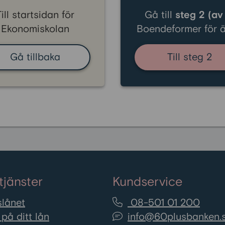
Till startsidan för
Gå till
steg 2 (av
Ekonomiskolan
Boendeformer för ä
Gå tillbaka
Till steg 2
tjänster
Kundservice
lånet
08-501 01 200
på ditt lån
info@60plusbanken.