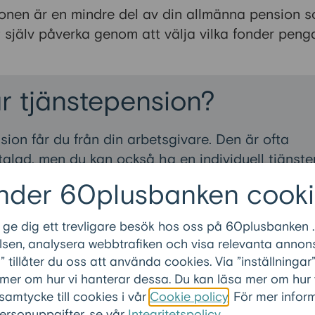
onen är en mindre del av din allmänna pension 
t själv påverka genom att välja vilka fonder peng
r tjänstepension?
sion får du från din arbetsgivare. Den är ofta
vtalad, men du kan också ha en individuell tjänste
lv välja hur din tjänstepension ska förvaltas gen
nder 60plusbanken cooki
 i olika fonder.
 ge dig ett trevligare besök hos oss på 60plusbanken .
e välja själv sköter pensionsförsäkringsbolaget
sen, analysera webbtrafiken och visa relevanta annons
gen.
tillåter du oss att använda cookies. Via ”inställninga
ön du har, desto större del av din totala pension
 mer om hur vi hanterar dessa. Du kan läsa mer om hur
 tjänstepensionen. Den utgör en viktig del av din
 samtycke till cookies i vår
Cookie policy
. För mer info
rsonuppgifter, se vår
Integritetspolicy
.