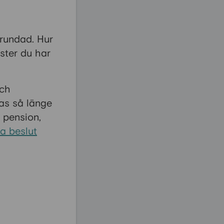
rundad. Hur
mster du har
och
as så länge
n pension,
ka beslut