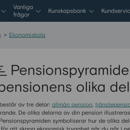
Vanliga
Kunskapsbank
Kundservi
frågor
e
>
Ekonomiskola
Pensionspyramide
pensionens olika de
består av tre delar:
allmän pension
,
tjänstepensi
ande. De olika delarna av din pension illustrera
Pensionspyramiden symboliserar hur de olika de
för att skapa ekonomisk trygghet när du går i pe