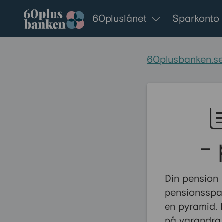
Gå till innehållet
60pluslånet
Sparkonto
60plusbanken.s
- 
Din pension 
pensionsspar
en pyramid. 
på varandra 