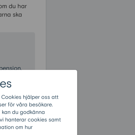
som du har
arna ska
pension.
om att
es
 Cookies hjälper oss att
er för våra besökare.
r” kan du godkänna
 kommer att
 vi hanterar cookies samt
 totala
rmation om hur