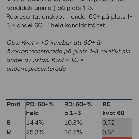
kandidatnummer) på plats 1–3.
Representationskvot = andel 60+ på plats 1–
3 ÷ andel 60+ i hela kandidatfältet.
Obs: Kvot > 1,0 innebär att 60+ är
överrepresenterade på plats 1–3 relativt sin
andel av listan. Kvot < 1,0 =
underrepresenterade.
Parti
RD: 60+%
RD: 60+%
RD
hela
p 1–3
kvot 60
S
14.4%
10.3%
0,72
M
25.3%
16.5%
0,65