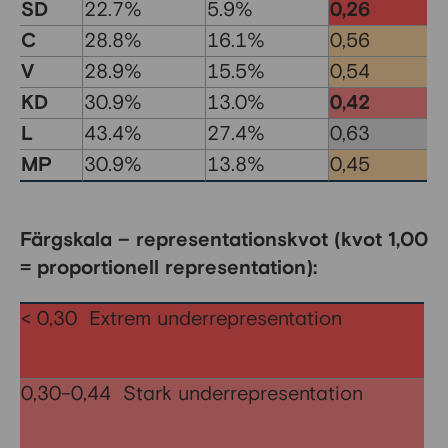
SD
22.7%
5.9%
0,26
C
28.8%
16.1%
0,56
V
28.9%
15.5%
0,54
KD
30.9%
13.0%
0,42
L
43.4%
27.4%
0,63
MP
30.9%
13.8%
0,45
Färgskala – representationskvot (kvot 1,00
= proportionell representation):
< 0,30 Extrem underrepresentation
0,30–0,44 Stark underrepresentation