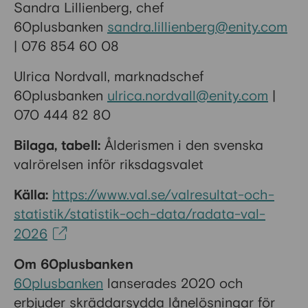
Sandra Lillienberg, chef
60plusbanken
sandra.lillienberg@enity.com
| 076 854 60 08
Ulrica Nordvall, marknadschef
60plusbanken
ulrica.nordvall@enity.com
|
070 444 82 80
Bilaga, tabell:
Ålderismen i den svenska
valrörelsen inför riksdagsvalet
Källa:
https://www.val.se/valresultat-och-
statistik/statistik-och-data/radata-val-
2026
Om 60plusbanken
60plusbanken
lanserades 2020 och
erbjuder skräddarsydda lånelösningar för