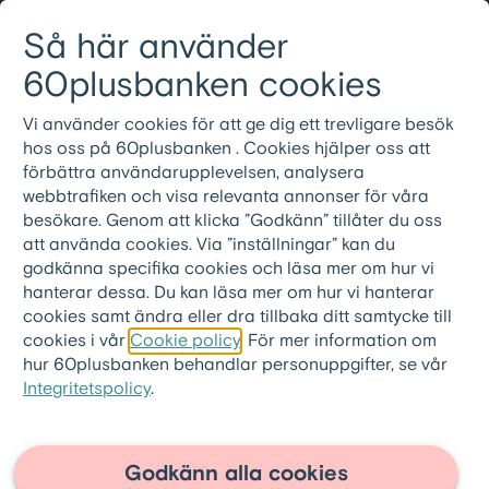
Gå till innehållet
Så här använder
Logga in
Meny
08-501 01 200
60plusbanken cookies
Vi använder cookies för att ge dig ett trevligare besök
hos oss på 60plusbanken . Cookies hjälper oss att
förbättra användarupplevelsen, analysera
webbtrafiken och visa relevanta annonser för våra
besökare. Genom att klicka ”Godkänn” tillåter du oss
att använda cookies. Via ”inställningar” kan du
godkänna specifika cookies och läsa mer om hur vi
hanterar dessa. Du kan läsa mer om hur vi hanterar
cookies samt ändra eller dra tillbaka ditt samtycke till
cookies i vår
Cookie policy
. För mer information om
hur 60plusbanken behandlar personuppgifter, se vår
Integritetspolicy
.
60plusbanken.se
>
Om oss
>
Press
2026-06-08 |
Godkänn alla cookies