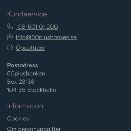
Sverige och hur du ansöker om
dem.
Kundservice
08-501 01 200
info@60plusbanken.se
Öppettider
Postadress
60plusbanken
Box 23138
104 35 Stockholm
Information
Cookies
Om personuppgifter