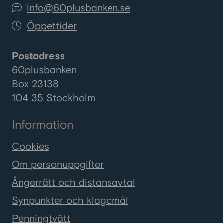
info@60plusbanken.se
Öppettider
Postadress
60plusbanken
Box 23138
104 35 Stockholm
Information
Cookies
Om personuppgifter
Ångerrätt och distansavtal
Synpunkter och klagomål
Penningtvätt