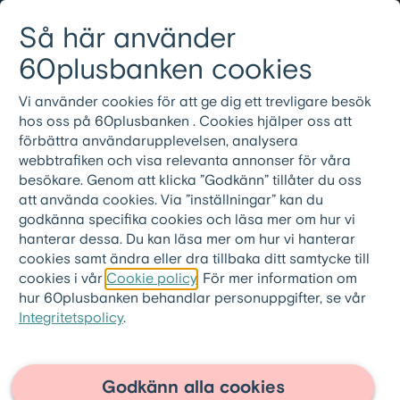
Gå till innehållet
Så här använder
Logga in
Meny
08-501 01 200
60plusbanken cookies
Vi använder cookies för att ge dig ett trevligare besök
Blanketter och
hos oss på 60plusbanken . Cookies hjälper oss att
rapporter för utskrift
förbättra användarupplevelsen, analysera
webbtrafiken och visa relevanta annonser för våra
besökare. Genom att klicka ”Godkänn” tillåter du oss
En del föredrar att använda fysiska
att använda cookies. Via ”inställningar” kan du
blanketter när de gör en låneansökan, och
godkänna specifika cookies och läsa mer om hur vi
hanterar dessa. Du kan läsa mer om hur vi hanterar
ibland kan en fullmakt behövas. Här har vi
cookies samt ändra eller dra tillbaka ditt samtycke till
samlat de blanketter som kan vara aktuella i
cookies i vår
Cookie policy
. För mer information om
samband med en ansökan om
60pluslånet
.
hur 60plusbanken behandlar personuppgifter, se vår
På denna sida hittar du också rapporter
Integritetspolicy
.
som här kan läsas i sin helhet.
Har du frågor eller undrar du över något
Godkänn alla cookies