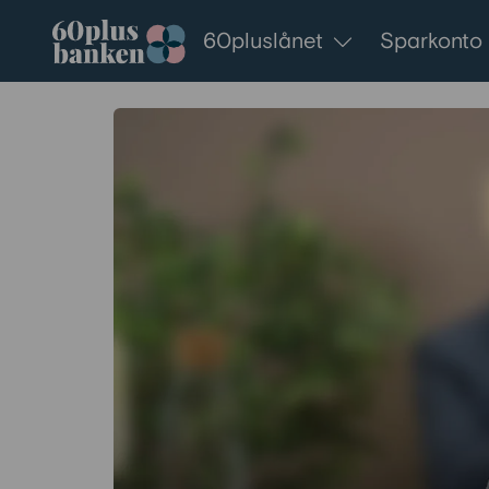
Gå till innehållet
60pluslånet
Sparkonto