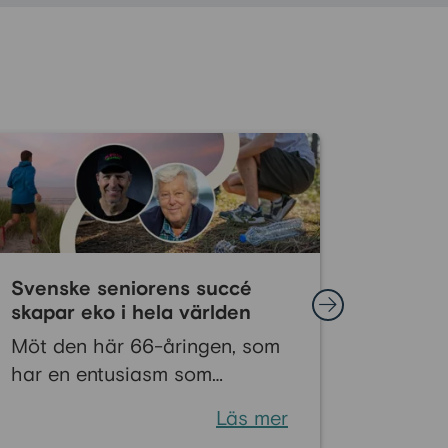
Svenske seniorens succé
Låt dig
skapar eko i hela världen
och på
Möt den här 66-åringen, som
Bedrag
har en entusiasm som
smarta
fullständigt golvar en!
männis
Läs mer
minst 