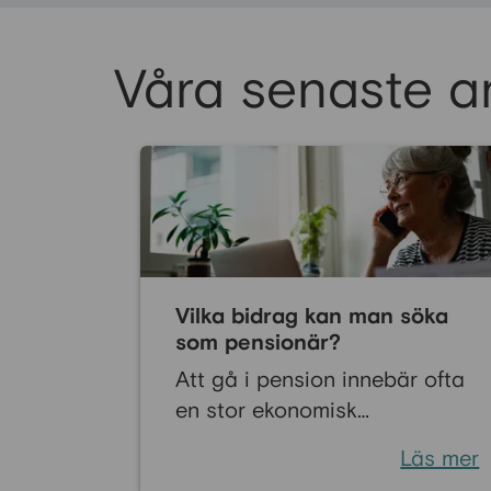
Våra senaste ar
Vilka bidrag kan man söka
som pensionär?
Att gå i pension innebär ofta
en stor ekonomisk
omställning. Många känner
Läs mer
oro inför livet när den