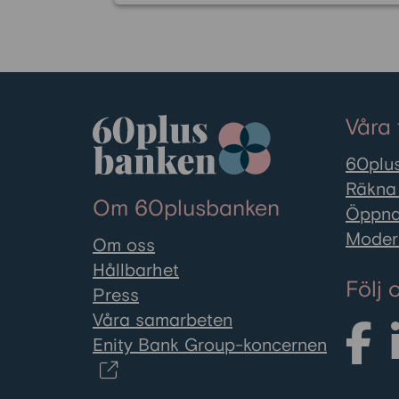
regelbundna lönen byts ut
mot pension. Men det finns
flera ekonomiska bidrag som
kan stärka din ekonomi och
bidra till en tryggare vardag
Våra 
som pensionär. Vissa stöd är
särskilt riktade till
60plus
pensionärer, medan andra
Räkna 
Om 60plusbanken
kan sökas av alla med låga
Öppna
inkomster eller höga
Moder
Om oss
levnadskostnader. Här går vi
Hållbarhet
igenom de vanligaste
Följ 
Press
bidragen i Sverige och hur du
Våra samarbeten
ansöker om dem.
Enity Bank Group-koncernen