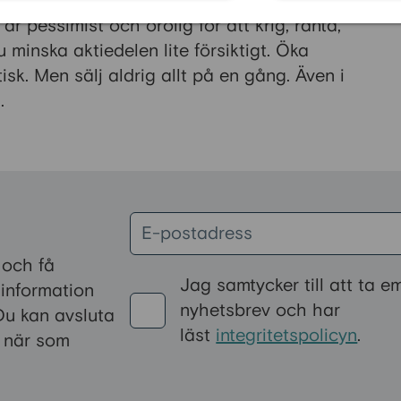
är pessimist och orolig för att krig, ränta,
u minska aktiedelen lite försiktigt. Öka
isk. Men sälj aldrig allt
på en gång. Även i
.
 och få
Jag samtycker till att ta e
l information
nyhetsbrev och har
Du kan avsluta
läst
integritetspolicyn
.
 när som