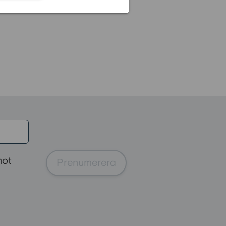
mot
Prenumerera