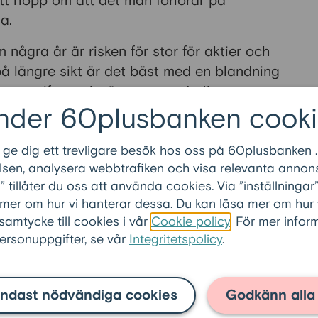
ott hopp om att det man förlorar på
na.
ågra år är risken för stor för aktier och
på längre sikt är det bäst med en blandning
åga avgifter och räntesparande (bra
nder 60plusbanken cooki
edjedel av var och en av de tre delarna –
 ge dig ett trevligare besök hos oss på 60plusbanken .
onder och räntebärande. Men hur blandning
sen, analysera webbtrafiken och visa relevanta annons
tillåter du oss att använda cookies. Via ”inställninga
 mer om hur vi hanterar dessa. Du kan läsa mer om hur
a risker
och ha
r
möjlighet att ta ut pengar
 samtycke till cookies i vår
Cookie policy
. För mer info
n du
ha mest räntesparande.
rsonuppgifter, se vår
Integritetspolicy
.
e bättre avkastning än andra räntefonder.
bla aktierna. Om du klarar risker och sparar
ingarna kan du ha det mesta i aktier eller
ndast nödvändiga cookies
Godkänn alla