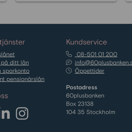
politiken. 60plusbankens
analys visar att äldre är
kraftigt underrepresenterade
på valbara platser och att
inget riksdagsparti når
tjänster
Kundservice
proportionell representation
för personer över 60.
lånet
08-501 01 200
på ditt lån
info@60plusbanken.
 sparkonto
Öppettider
nt pensionärslån
Postadress
oss
60plusbanken
Box 23138
104 35 Stockholm