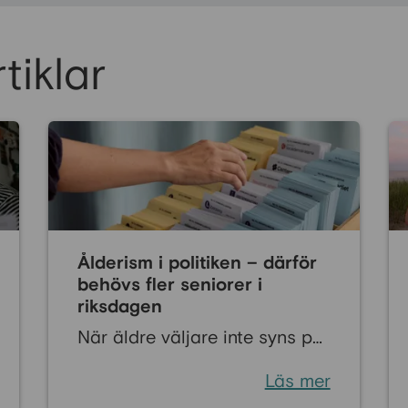
tiklar
Ålderism i politiken – därför
behövs fler seniorer i
riksdagen
När äldre väljare inte syns på
valbara platser riskerar deras
Läs mer
erfarenheter att försvinna ur