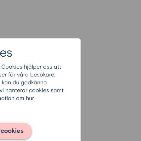
es
 Cookies hjälper oss att
er för våra besökare.
r” kan du godkänna
 vi hanterar cookies samt
rmation om hur
 cookies