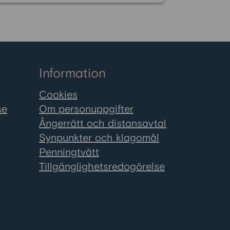
SMS, b
Facebo
numera
röster
stress
Information
beslut
Anders
Cookies
bedräg
se
Om personuppgifter
vad du
Ångerrätt och distansavtal
skydda
Synpunkter och klagomål
Penningtvätt
Tillgänglighetsredogörelse