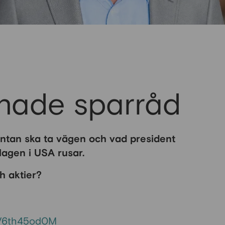
ånade sparråd
räntan ska ta vägen och vad president
olagen i USA rusar.
h aktier?
5V6th45od0M