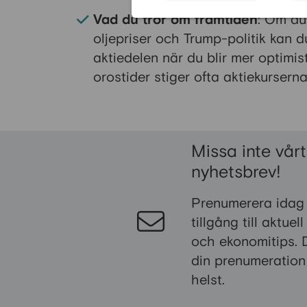
Vad du tror om framtiden
: Om du 
oljepriser och
Trump
-politik kan d
aktiedelen när du blir mer optimist
orostider stiger ofta aktiekurserna
Missa inte vårt
nyhetsbrev!
Prenumerera idag
tillgång till aktuel
och ekonomitips. 
din prenumeration
helst.