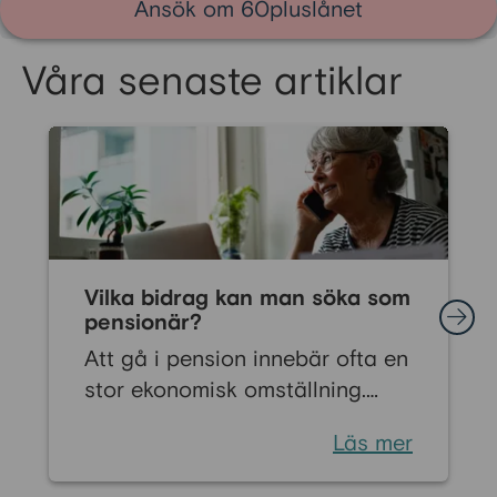
Ansök om 60pluslånet
Våra senaste artiklar
Vilka bidrag kan man söka som
pensionär?
Att gå i pension innebär ofta en
stor ekonomisk omställning.
Många känner oro inför livet när
Läs mer
den regelbundna lönen byts ut
mot pension. Men det finns flera