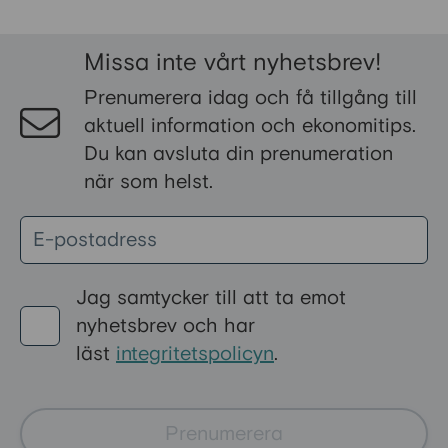
ekonomiska bidrag som kan
stärka din ekonomi och bidra till
Missa inte vårt nyhetsbrev!
en tryggare vardag som
Prenumerera idag och få tillgång till
pensionär. Vissa stöd är särskilt
aktuell information och ekonomitips.
riktade till pensionärer, medan
Du kan avsluta din prenumeration
andra kan sökas av alla med
när som helst.
låga inkomster eller höga
levnadskostnader. Här går vi
igenom de vanligaste bidragen i
Sverige och hur du ansöker om
dem.
Jag samtycker till att ta emot
nyhetsbrev och har
läst
integritetspolicyn
.
Prenumerera