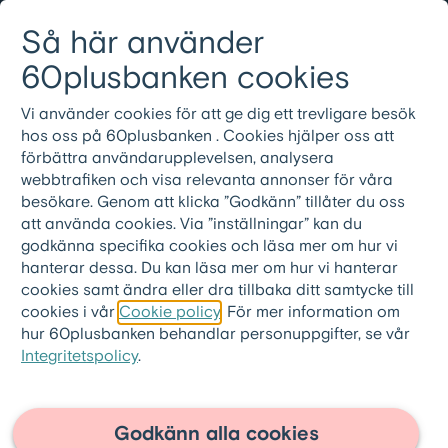
Gå till innehållet
Så här använder
Logga in
Meny
08-501 01 200
60plusbanken cookies
Vi använder cookies för att ge dig ett trevligare besök
hos oss på 60plusbanken . Cookies hjälper oss att
förbättra användarupplevelsen, analysera
webbtrafiken och visa relevanta annonser för våra
besökare. Genom att klicka ”Godkänn” tillåter du oss
att använda cookies. Via ”inställningar” kan du
godkänna specifika cookies och läsa mer om hur vi
hanterar dessa. Du kan läsa mer om hur vi hanterar
cookies samt ändra eller dra tillbaka ditt samtycke till
cookies i vår
Cookie policy
. För mer information om
hur 60plusbanken behandlar personuppgifter, se vår
Integritetspolicy
.
60plusbanken.se
>
Artiklar
Hitta kärleken efter
Godkänn alla cookies