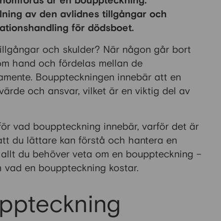
enomföras är en bouppteckning.
ing av den avlidnes tillgångar och
ationshandling för dödsboet.
illgångar och skulder? När någon går bort
om hand och fördelas mellan de
stamente. Bouppteckningen innebär att en
ärde och ansvar, vilket är en viktig del av
 för vad bouppteckning innebär, varför det är
 att du lättare kan förstå och hantera en
m allt du behöver veta om en bouppteckning –
ch vad en bouppteckning kostar.
ppteckning