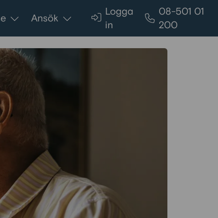
Logga
08-501 01
ce
Ansök
in
200