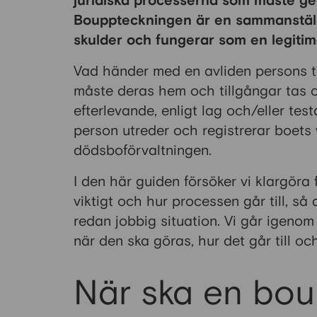
juridiska processerna som måste g
Bouppteckningen är en sammanställn
skulder och fungerar som en legitim
Vad händer med en avliden persons t
måste deras hem och tillgångar tas 
efterlevande, enligt lag och/eller te
person utreder och registrerar boets v
dödsboförvaltningen.
I den här guiden försöker vi klargöra
viktigt och hur processen går till, så
redan jobbig situation. Vi går igeno
när den ska göras, hur det går till o
När ska en bou