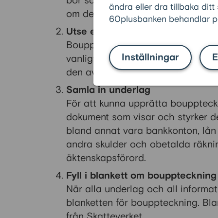
bör samboegendom tas upp. Alla d
ändra eller dra tillbaka ditt
om de inte behöver närvara vid m
60plusbanken behandlar pe
Utse en bouppgivare
Bouppgivaren är den person som
Inställningar
E
vanligtvis en nära anhörig som a
den avlidnes ekonomi.
Samla in underlag
För att kunna upprätta bouppteck
dokument som visar och styrker de
bland annat vara bankkonton, lån 
andra skulder och obetalda räkni
äktenskapsförord.
Fyll i blankett om bouppteckning
När alla underlag och all informati
blanketten för bouppteckning. Bla
från Skatteverket.