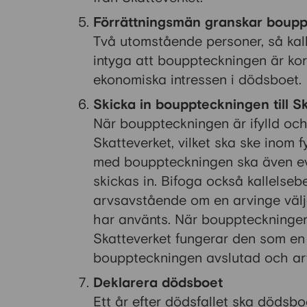
Förrättningsmän granskar boup
Två utomstående personer, så kal
intyga att bouppteckningen är korr
ekonomiska intressen i dödsboet.
Skicka in bouppteckningen till S
När bouppteckningen är ifylld och 
Skatteverket, vilket ska ske inom 
med bouppteckningen ska även ev
skickas in. Bifoga också kallelseb
arvsavstående om en arvinge väljer
har använts. När bouppteckningen
Skatteverket fungerar den som en 
bouppteckningen avslutad och arv
Deklarera dödsboet
Ett år efter dödsfallet ska dödsbo