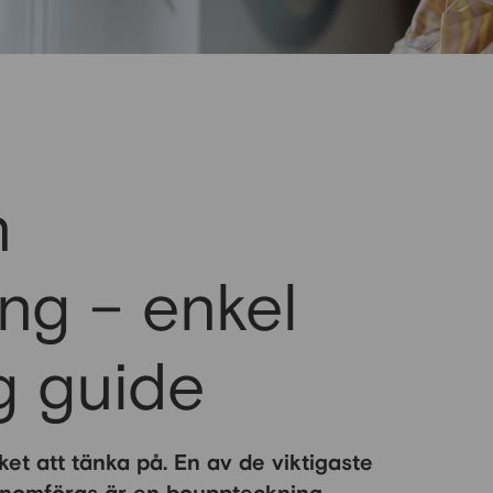
n
ng – enkel
g guide
et att tänka på. En av de viktigaste