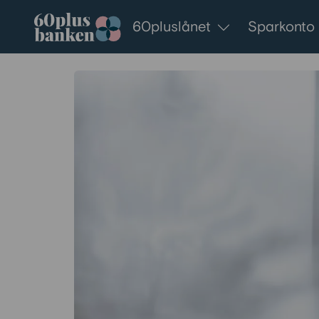
Gå till innehållet
60pluslånet
Sparkonto