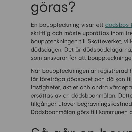
göras?
En bouppteckning visar ett
dödsbos t
skriftlig och måste upprättas inom tr
bouppteckningen till Skatteverket, vi
dödsdagen. Det är dödsbodelägarna, a
som ansvarar för att bouppteckninge
När bouppteckningen är registrerad h
får företräda dödsboet och då kan ti
fastigheter, aktier och andra värdepa
ersättas av en dödsboanmälan. Detta 
tillgångar utöver begravningskostnad
Dödsboanmälan görs till kommunen dä