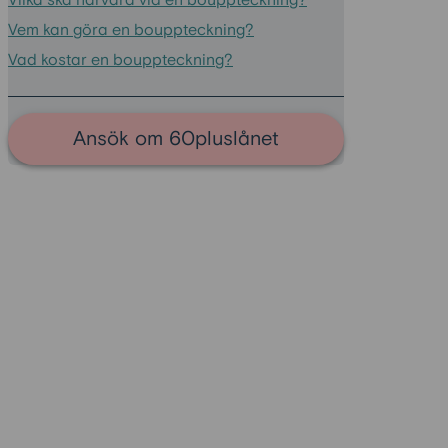
Vilka ska närvara vid en bouppteckning?
Vem kan göra en bouppteckning?
Vad kostar en bouppteckning?
Ansök om 60pluslånet