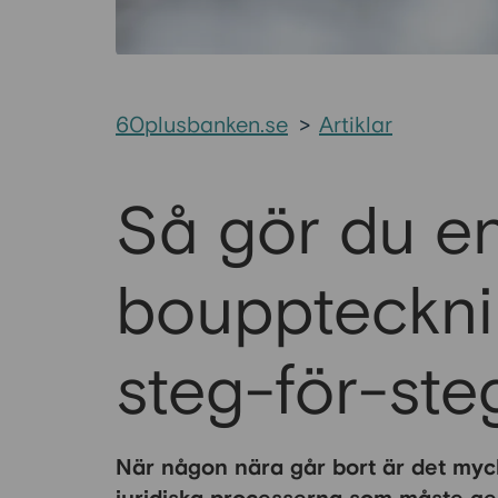
60plusbanken.se
>
Artiklar
Så gör du e
bouppteckni
steg-för-ste
När någon nära går bort är det myck