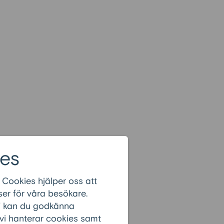
es
 Cookies hjälper oss att
er för våra besökare.
r” kan du godkänna
 vi hanterar cookies samt