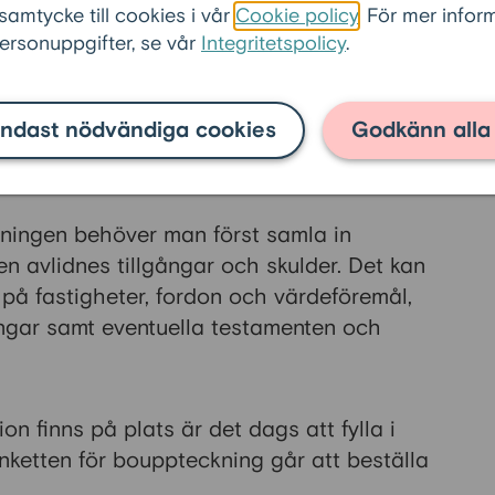
ödsbodelägare måste kallas i god tid, även
 samtycke till cookies i vår
Cookie policy
. För mer info
ötet.
rsonuppgifter, se vår
Integritetspolicy
.
 har bäst kännedom om dödsboet. Det är
ndast nödvändiga cookies
Godkänn alla
nsvarar för att sammanställa uppgifterna om
ningen behöver man först samla in
n avlidnes tillgångar och skulder. Det kan
på fastigheter, fordon och värdeföremål,
ngar samt eventuella testamenten och
on finns på plats är det dags att fylla i
nketten för bouppteckning går att beställa