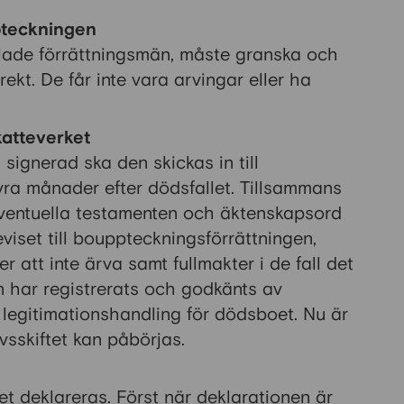
pteckningen
lade förrättningsmän, måste granska och
ekt. De får inte vara arvingar eller ha
katteverket
signerad ska den skickas in till
fyra månader efter dödsfallet. Tillsammans
entuella testamenten och äktenskapsord
eviset till bouppteckningsförrättningen,
 att inte ärva samt fullmakter i de fall det
 har registrerats och godkänts av
legitimationshandling för dödsboet. Nu är
sskiftet kan påbörjas.
et deklareras. Först när deklarationen är