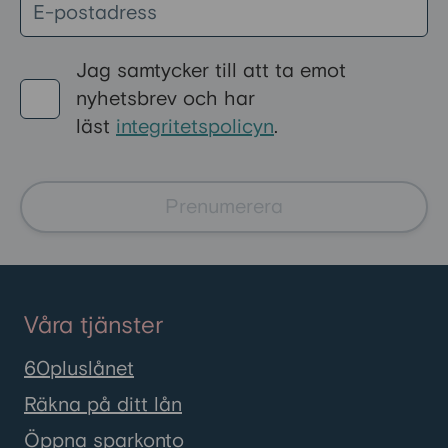
igenom de vanligaste bidragen i
Sverige och hur du ansöker om
dem.
Jag samtycker till att ta emot
nyhetsbrev och har
läst
integritetspolicyn
.
Prenumerera
Våra tjänster
60pluslånet
Räkna på ditt lån
Öppna sparkonto