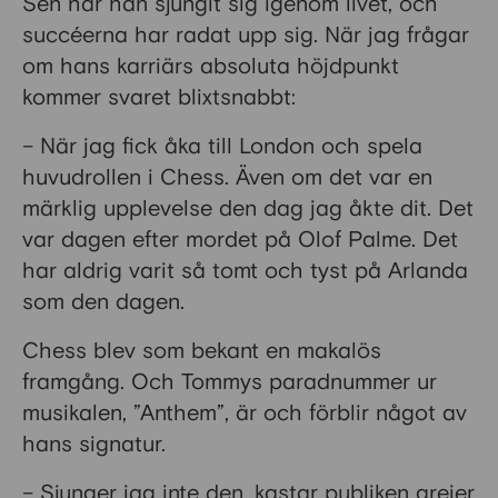
Sen har han sjungit sig igenom livet, och
succéerna har radat upp sig. När jag frågar
om hans karriärs absoluta höjdpunkt
kommer svaret blixtsnabbt:
– När jag fick åka till London och spela
huvudrollen i Chess. Även om det var en
märklig upplevelse den dag jag åkte dit. Det
var dagen efter mordet på Olof Palme. Det
har aldrig varit så tomt och tyst på Arlanda
som den dagen.
Chess blev som bekant en makalös
framgång. Och Tommys paradnummer ur
musikalen, ”Anthem”, är och förblir något av
hans signatur.
– Sjunger jag inte den, kastar publiken grejer