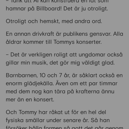
– Tänk att AI kan konstruera en låt som
hamnar på Billboard! Det är ju otroligt.
Otroligt och hemskt, med andra ord.
En annan drivkraft är publikens gensvar. Alla
åldrar kommer till Tommys konserter.
– Det är verkligen roligt att ungdomar också
gillar min musik, det gör mig väldigt glad.
Barnbarnen, 10 och 7 år, är såklart också en
enorm glädjekälla. Även om ett par timmar
med dem nog kan tära på krafterna ännu
mer än en konsert.
Och Tommy har råkat ut för en hel del
fysiska smällar under senare år. Så han
försöker hålla formen så gott det går genom