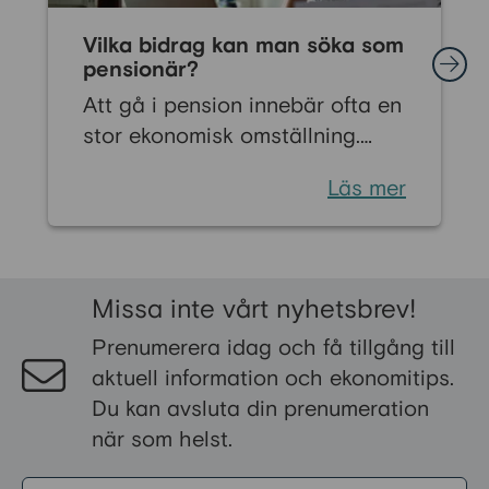
Vilka bidrag kan man söka som
pensionär?
Att gå i pension innebär ofta en
stor ekonomisk omställning.
Många känner oro inför livet när
Läs mer
den regelbundna lönen byts ut
mot pension. Men det finns flera
ekonomiska bidrag som kan
stärka din ekonomi och bidra till
Missa inte vårt nyhetsbrev!
en tryggare vardag som
Prenumerera idag och få tillgång till
pensionär. Vissa stöd är särskilt
aktuell information och ekonomitips.
riktade till pensionärer, medan
Du kan avsluta din prenumeration
andra kan sökas av alla med
när som helst.
låga inkomster eller höga
levnadskostnader. Här går vi