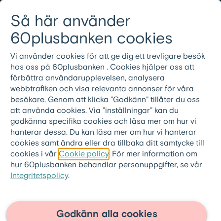
Gå till innehållet
Så här använder
Logga in
Meny
08-501 01 200
60plusbanken cookies
Vi använder cookies för att ge dig ett trevligare besök
hos oss på 60plusbanken . Cookies hjälper oss att
förbättra användarupplevelsen, analysera
webbtrafiken och visa relevanta annonser för våra
besökare. Genom att klicka ”Godkänn” tillåter du oss
att använda cookies. Via ”inställningar” kan du
godkänna specifika cookies och läsa mer om hur vi
hanterar dessa. Du kan läsa mer om hur vi hanterar
cookies samt ändra eller dra tillbaka ditt samtycke till
cookies i vår
Cookie policy
. För mer information om
hur 60plusbanken behandlar personuppgifter, se vår
Integritetspolicy
.
60plusbanken.se
>
Artiklar
Så här håller sig
Godkänn alla cookies