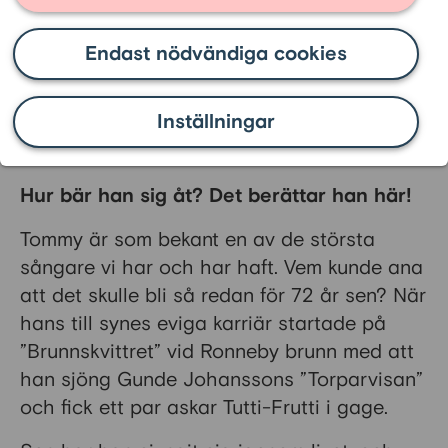
Tommy Körberg kvar
Endast nödvändiga cookies
på toppen
Inställningar
Tommy Körberg, 77, blir visst aldrig
gammal.
Hur bär han sig åt? Det berättar han här!
Tommy är som bekant en av de största
sångare vi har och har haft. Vem kunde ana
att det skulle bli så redan för 72 år sen? När
hans till synes eviga karriär startade på
”Brunnskvittret” vid Ronneby brunn med att
han sjöng Gunde Johanssons ”Torparvisan”
och fick ett par askar Tutti-Frutti i gage.