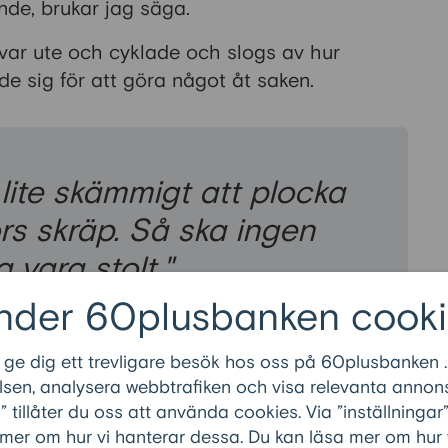
nde, brukar jag säga.
 var ute och cyklade och slogs av hur
de sig för att göra något åt saken.
 lite skämmigt att plocka
s skräp. Så ska ingen
 vara stolt."
nder 60plusbanken cooki
 ge dig ett trevligare besök hos oss på 60plusbanken .
sen, analysera webbtrafiken och visa relevanta annons
eskillnad. Men när folk över hela världen
tillåter du oss att använda cookies. Via ”inställninga
ttare blir det när man gör det med glädje.
 mer om hur vi hanterar dessa. Du kan läsa mer om hur