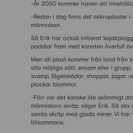
-År 2050 kommer haven att innehålla m
-Redan i dag finns det mikroplaster i 
människan.
Så Erik har också initierat kajakplog
paddlar fram med kanoten överfull av
Men all plast kommer från land från
alla möjliga sätt, ensam eller i grupp.
svamp, fågelskådar, shoppar, jagar, or
plockar blommor.
-Förr var det kanske lite skämmigt a
människors skräp, säger Erik. Så ska 
samla skräp med glada miner. Vi har v
tillsammans.