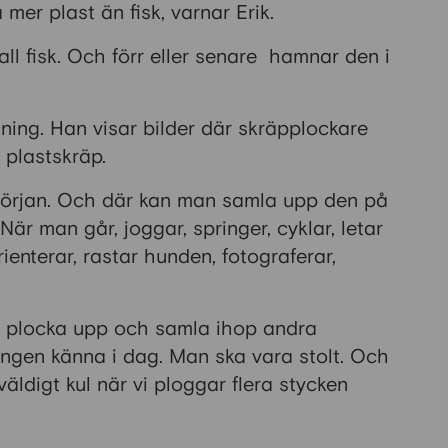
er plast än fisk, varnar Erik.
all fisk. Och förr eller senare hamnar den i
gning. Han visar bilder där skräpplockare
 plastskräp.
 början. Och där kan man samla upp den på
 När man går, joggar, springer, cyklar, letar
ienterar, rastar hunden, fotograferar,
tt plocka upp och samla ihop andra
ingen känna i dag. Man ska vara stolt. Och
äldigt kul när vi ploggar flera stycken