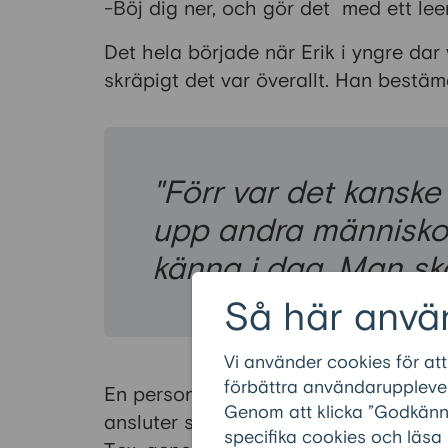
-Böj dig ner, och gör det med ett lee
Det hela började när Erik i yngre dar
skräpigt det var överallt. Han bestäm
"Förr var det kanske
upp andra människor
känna i dag. Man ska
Så här anvä
Vi använder cookies för att
förbättra användarupplevel
En person kan ju inte göra någon jätt
Genom att klicka ”Godkänn” 
ansluter sig märks skillnaden. Och lä
specifika cookies och läsa