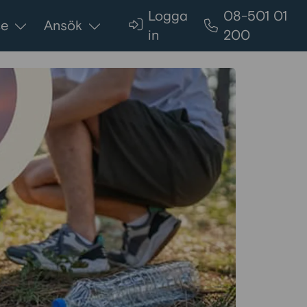
Logga
08-501 01
ce
Ansök
in
200