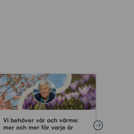
Vi behöver vår och värme:
Efter en
mer och mer för varje år
är det