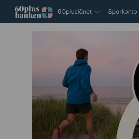
Gå till innehållet
60pluslånet
Sparkonto