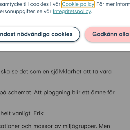
 upp flest plastflaskor i dag? Vem har hittat
 samtycke till cookies i vår
Cookie policy
. För mer info
rsonuppgifter, se vår
Integritetspolicy
.
andet. I Japan, exempelvis, finns 100
astiskt resultat av en svensk kille på 66
ndast nödvändiga cookies
Godkänn alla
sa i tyska medier att ”hans
ar jorden”.
ska se det som en självklarhet att ta vara
på schemat. Att ploggning blir ett ämne för
elt vanligt. Erik:
isationer och massor av miljögrupper. Men