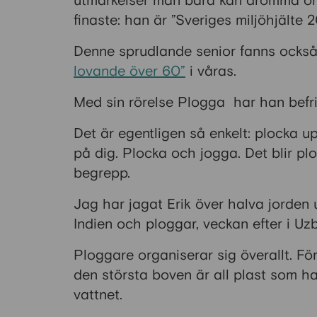
utmärkelser man bara kan drömma om
finaste: han är ”Sveriges miljöhjält
Denne sprudlande senior fanns ocks
lovande över 60”
i våras.
Med sin rörelse Plogga har han befria
Det är egentligen så enkelt: plocka u
på dig. Plocka och jogga. Det blir plog
begrepp.
Jag har jagat Erik över halva jorden 
Indien och ploggar, veckan efter i Uz
Ploggare organiserar sig överallt. Fö
den största boven är all plast som h
vattnet.