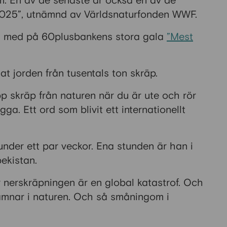
. En av de senaste är också en av de
e 2025”, utnämnd av Världsnaturfonden WWF.
å med på 60plusbankens stora gala
”Mest
t jorden från tusentals ton skräp.
pp skräp från naturen när du är ute och rör
ga. Ett ord som blivit ett internationellt
under ett par veckor. Ena stunden är han i
bekistan.
r nerskräpningen är en global katastrof. Och
amnar i naturen. Och så småningom i