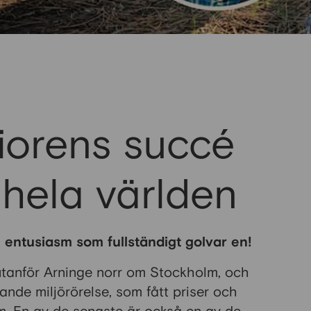
iorens succé
 hela världen
entusiasm som fullständigt golvar en!
utanför Arninge norr om Stockholm, och
nde miljörörelse, som fått priser och