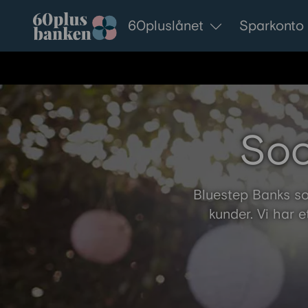
Gå till innehållet
60pluslånet
Sparkonto
Soc
Bluestep Banks so
kunder. Vi har e