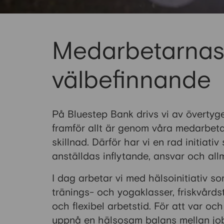
Medarbetarna
välbefinnande
På Bluestep Bank drivs vi av övertyge
framför allt är genom våra medarbet
skillnad. Därför har vi en rad initiati
anställdas inflytande, ansvar och al
I dag arbetar vi med hälsoinitiativ s
tränings- och yogaklasser, friskvård
och flexibel arbetstid. För att var oc
uppnå en hälsosam balans mellan jo