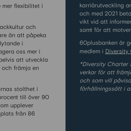
karriärutveckling a
mer flexibilitet i
och med 2021 betala
vikt vid att inform
backkultur och
samt för att motver
are än att påpeka
60plusbanken är g
lytande i
medlem i
Diversity
agera oss mer i
elvis att utveckla
*Diversity Charter
n och främja en
verkar för att främ
och som vill påvis
förhållningssätt i 
nas stolthet i
ocent till över 90
som upplever
plats från 86