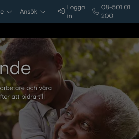
Logga
08-501 01
ce
Ansök
in
200
ande
darbetare och våra
er att bidra till