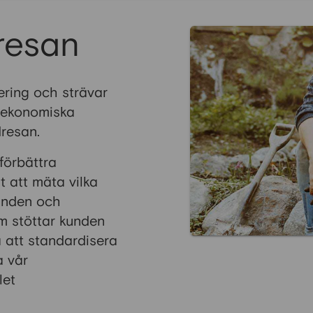
resan
udering och strävar
s ekonomiska
dresan.
 förbättra
t att mäta vilka
kunden och
m stöttar kunden
 att standardisera
a vår
let