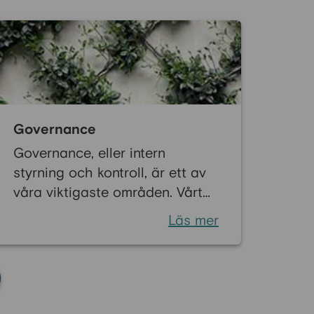
Governance
Governance, eller intern
styrning och kontroll, är ett av
våra viktigaste områden. Vårt
arbete på området gör att
Läs mer
Bluestep kan leva upp till
ambitionen att vara en
transparent och respekterad
bank.