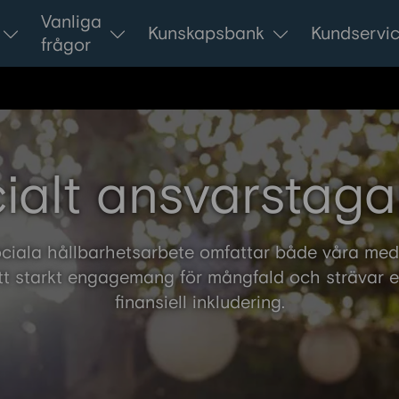
Vanliga
Kunskapsbank
Kundservi
frågor
ialt ansvarstag
ciala hållbarhetsarbete omfattar både våra me
tt starkt engagemang för mångfald och strävar eft
finansiell inkludering.