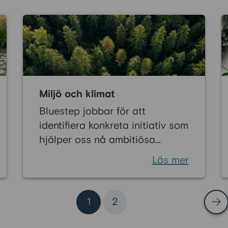
Miljö och klimat
Bluestep jobbar för att
identifiera konkreta initiativ som
hjälper oss nå ambitiösa
utsläppmål. Samtidigt lanserar
Läs mer
vi produkter som skapar
incitament för våra kunder att
ta klimatsmarta beslut.
1
2