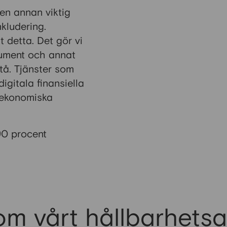
en annan viktig
nkludering.
t detta. Det gör vi
ument och annat
stå. Tjänster som
gitala finansiella
s ekonomiska
90 procent
m vårt hållbarhets