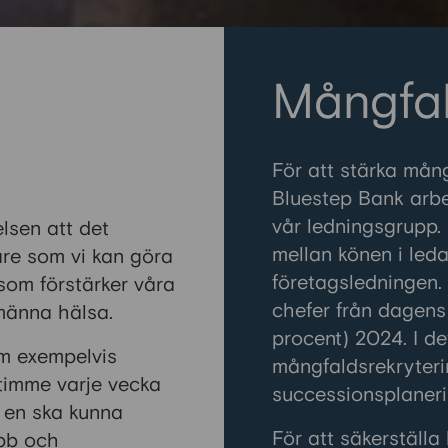
s
Mångfa
För att stärka mång
Bluestep Bank arbe
vår ledningsgrupp. 
lsen att det
mellan könen i leda
are som vi kan göra
företagsledningen. 
v som förstärker våra
chefer från dagens 
lmänna hälsa.
procent) 2024. I de
om exempelvis
mångfaldsrekryteri
stimme varje vecka
successionsplanerin
h en ska kunna
För att säkerställa 
bb och