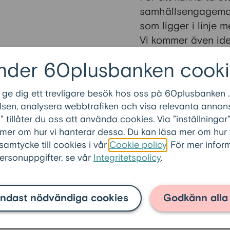
samhällsengagemang
som ligger i linje 
Vi kommer även iden
samarbeten som ka
nder 60plusbanken cooki
ännu mer. För att s
medarbetare stödjer
 ge dig ett trevligare besök hos oss på 60plusbanken .
samarbete involver
sen, analysera webbtrafiken och visa relevanta annons
identifiera samarbe
tillåter du oss att använda cookies. Via ”inställninga
ska engagera oss.
 mer om hur vi hanterar dessa. Du kan läsa mer om hur
 samtycke till cookies i vår
Cookie policy
. För mer info
För att stärka Bl
rsonuppgifter, se vår
Integritetspolicy
.
analyserar och utv
framtida digitala 
potentiella budget
ndast nödvändiga cookies
Godkänn alla