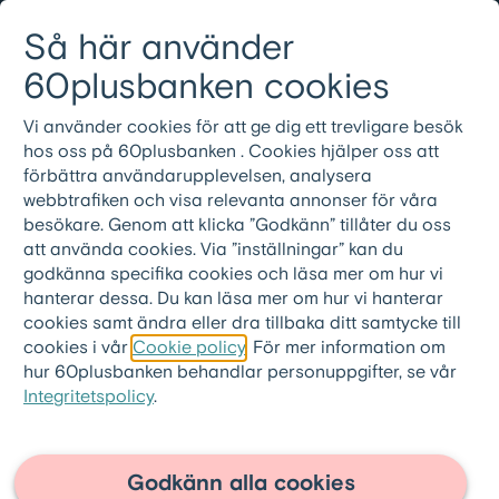
Gå till innehållet
Så här använder
Logga in
Meny
08-501 01 200
60plusbanken cookies
Vi använder cookies för att ge dig ett trevligare besök
hos oss på 60plusbanken . Cookies hjälper oss att
förbättra användarupplevelsen, analysera
webbtrafiken och visa relevanta annonser för våra
besökare. Genom att klicka ”Godkänn” tillåter du oss
att använda cookies. Via ”inställningar” kan du
godkänna specifika cookies och läsa mer om hur vi
hanterar dessa. Du kan läsa mer om hur vi hanterar
cookies samt ändra eller dra tillbaka ditt samtycke till
cookies i vår
Cookie policy
. För mer information om
hur 60plusbanken behandlar personuppgifter, se vår
Integritetspolicy
.
60plusbanken.se
>
Om oss
>
Press
2026-01-27 |
Godkänn alla cookies