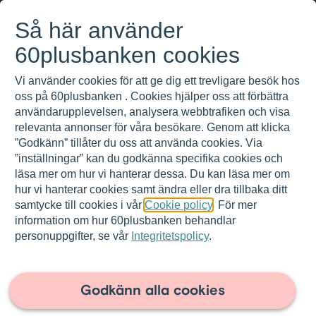
Gå till innehållet
Så här använder
Meny
Logga in
08-501 01 200
60plusbanken cookies
Vi använder cookies för att ge dig ett trevligare besök hos
oss på 60plusbanken . Cookies hjälper oss att förbättra
användarupplevelsen, analysera webbtrafiken och visa
relevanta annonser för våra besökare. Genom att klicka
”Godkänn” tillåter du oss att använda cookies. Via
”inställningar” kan du godkänna specifika cookies och
läsa mer om hur vi hanterar dessa. Du kan läsa mer om
hur vi hanterar cookies samt ändra eller dra tillbaka ditt
samtycke till cookies i vår
Cookie policy
. För mer
information om hur 60plusbanken behandlar
personuppgifter, se vår
Integritetspolicy
.
60plusbanken.se
>
Om oss
>
Press
2025-07-15 |
Godkänn alla cookies