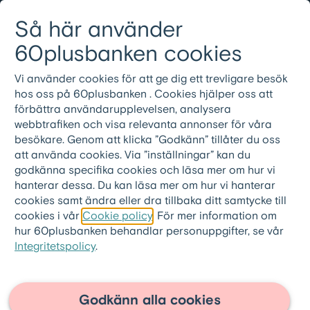
Gå till innehållet
Så här använder
Logga in
Meny
08-501 01 200
60plusbanken cookies
Vi använder cookies för att ge dig ett trevligare besök
60plusbanken.se
>
Ordlista
hos oss på 60plusbanken . Cookies hjälper oss att
förbättra användarupplevelsen, analysera
Bostadstillägg
webbtrafiken och visa relevanta annonser för våra
besökare. Genom att klicka ”Godkänn” tillåter du oss
att använda cookies. Via ”inställningar” kan du
Bostadstillägg är en skattefri ersättning
godkänna specifika cookies och läsa mer om hur vi
som pensionärer med höga
hanterar dessa. Du kan läsa mer om hur vi hanterar
boendekostnader och som är i behov av
cookies samt ändra eller dra tillbaka ditt samtycke till
cookies i vår
Cookie policy
. För mer information om
ekonomiskt stöd kan söka.
hur 60plusbanken behandlar personuppgifter, se vår
Bostadstillägget beräknas utifrån den
Integritetspolicy
.
sökandes boendekostnader, inkomster,
tillgångar och skulder. I de fall då
Godkänn alla cookies
inkomsterna är så låga att de inte täcker till