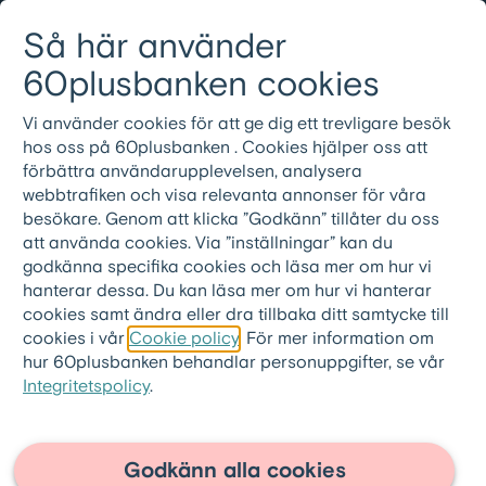
Gå till innehållet
Så här använder
Logga in
Meny
08-501 01 200
60plusbanken cookies
Vi använder cookies för att ge dig ett trevligare besök
60plusbanken.se
>
Ordlista
hos oss på 60plusbanken . Cookies hjälper oss att
förbättra användarupplevelsen, analysera
Skuldfinansiering
webbtrafiken och visa relevanta annonser för våra
besökare. Genom att klicka ”Godkänn” tillåter du oss
att använda cookies. Via ”inställningar” kan du
Skuldfinansiering innebär att du finansierar
godkänna specifika cookies och läsa mer om hur vi
dina skulder med ett nytt lån. Genom
hanterar dessa. Du kan läsa mer om hur vi hanterar
skuldfinansiering löser du dyra krediter och
cookies samt ändra eller dra tillbaka ditt samtycke till
cookies i vår
Cookie policy
. För mer information om
skulder genom att baka ihop dem i ett
hur 60plusbanken behandlar personuppgifter, se vår
större samlingslån.
Integritetspolicy
.
Med lägre ränta och bättre villkor kan du
sänka dina månatliga kostnader och få en
Godkänn alla cookies
tryggare ekonomi. Lån med säkerhet, som