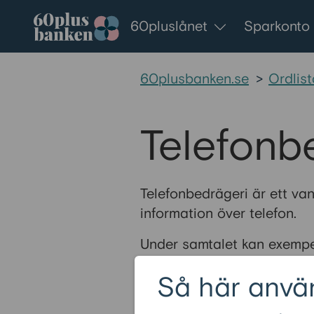
Gå till innehållet
60pluslånet
Sparkonto
60plusbanken.se
>
Ordlist
Telefonb
Telefonbedrägeri är ett vanl
information över telefon.
Under samtalet kan exempe
ifrån sig privata uppgifter
Så här anvä
en bank, myndighet eller h