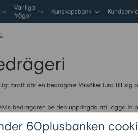
Vanliga
Kunskapsbank
Kundservi
frågor
a
edrägeri
igt brott där en bedragare försöker lura till sig 
lvis bedragaren be den uppringda att logga in p
 såsom bankkoder eller kortuppgifter. Bedragaren
nder 60plusbanken cooki
a en annan förtroendeingivande position.