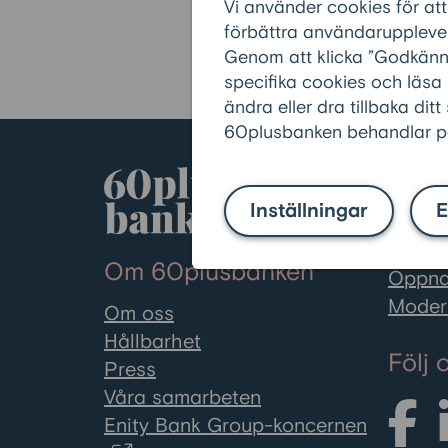
Vi använder cookies för att
förbättra användarupplevel
Tillbaka till ordlistan
Genom att klicka ”Godkänn” 
specifika cookies och läsa
ändra eller dra tillbaka ditt
60plusbanken behandlar pe
Våra 
Inställningar
E
60plus
Räkna 
Om 60plusbanken
Öppna
Moder
Om oss
Hållbarhet
Följ 
Press
Våra samarbeten
Enity Bank Group-koncernen