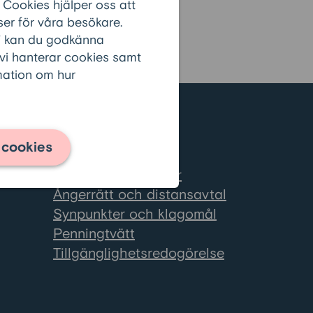
 Cookies hjälper oss att
er för våra besökare.
r” kan du godkänna
 vi hanterar cookies samt
rmation om hur
Information
 cookies
Cookies
se
Om personuppgifter
Ångerrätt och distansavtal
Synpunkter och klagomål
Penningtvätt
Tillgänglighetsredogörelse