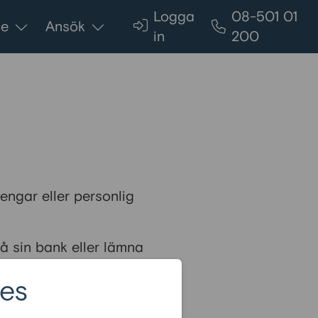
Logga
08-501 01
ce
Ansök
in
200
pengar eller personlig
å sin bank eller lämna
 påstår sig ofta arbeta på
es