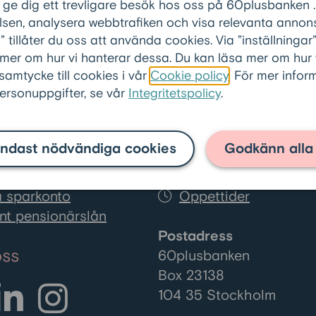
 ge dig ett trevligare besök hos oss på 60plusbanken .
sen, analysera webbtrafiken och visa relevanta annons
tillåter du oss att använda cookies. Via ”inställninga
 mer om hur vi hanterar dessa. Du kan läsa mer om hur
 samtycke till cookies i vår
Cookie policy
. För mer info
rsonuppgifter, se vår
Integritetspolicy
.
tjänster
Kundservice
ndast nödvändiga cookies
Godkänn alla
lånet
08-501 01 200
på ditt lån
info@60plusbanken.
 sparkonto
Öppettider
nt pensionärslån
Postadress
oss
60plusbanken
Box 23138
104 35 Stockholm