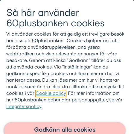
Gå till innehållet
Så här använder
Logga in
Meny
08-501 01 200
60plusbanken cookies
Vi använder cookies för att ge dig ett trevligare besök
60plusbanken.se
>
Ordlista
hos oss på 60plusbanken . Cookies hjälper oss att
förbättra användarupplevelsen, analysera
Värdering
webbtrafiken och visa relevanta annonser för våra
besökare. Genom att klicka ”Godkänn” tillåter du oss
att använda cookies. Via ”inställningar” kan du
En värdering innebär att det görs en
godkänna specifika cookies och läsa mer om hur vi
kvalificerad bedömning av bostadens
hanterar dessa. Du kan läsa mer om hur vi hanterar
marknadsvärde som utförs av en
cookies samt ändra eller dra tillbaka ditt samtycke till
cookies i vår
Cookie policy
. För mer information om
värderingsspecialist eller en
hur 60plusbanken behandlar personuppgifter, se vår
fastighetsmäklare.
Integritetspolicy
.
Värderingen baseras på flera faktorer som
boarea, antalet rum och standard. Även
Godkänn alla cookies
faktorer som årsavgift påverkar värdet.