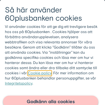
Gå till innehållet
Så här använder
Logga in
Meny
08-501 01 200
60plusbanken cookies
Vi använder cookies för att ge dig ett trevligare besök
60plusbanken.se
>
60pluslånet
>
hos oss på 60plusbanken . Cookies hjälper oss att
FAQ - Grönt 60pluslån
förbättra användarupplevelsen, analysera
webbtrafiken och visa relevanta annonser för våra
Hur ansöker jag om grönt
besökare. Genom att klicka ”Godkänn” tillåter du oss
att använda cookies. Via ”inställningar” kan du
60pluslån?
godkänna specifika cookies och läsa mer om hur vi
hanterar dessa. Du kan läsa mer om hur vi hanterar
Du ansöker genom att
skicka in din ansökan
cookies samt ändra eller dra tillbaka ditt samtycke till
om ett 60pluslån
. När vår lånespecialist
cookies i vår
Cookie policy
. För mer information om
kontaktar dig uppger du bostadens
hur 60plusbanken behandlar personuppgifter, se vår
Integritetspolicy
.
energiklass, så kan vi bedöma dina
möjligheter till ett grönt bolån. Vi behöver
även få din energideklaration inskickad till
Godkänn alla cookies
oss.