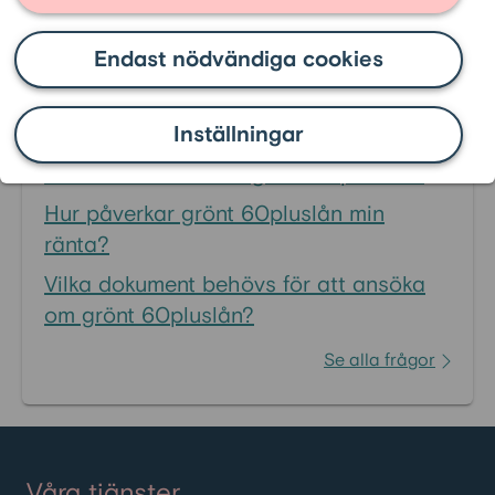
Endast nödvändiga cookies
Vanligaste frågorna inom
FAQ - Grönt 60pluslån
:
Inställningar
Vem kan ansöka om grönt 60pluslån?
Hur påverkar grönt 60pluslån min
ränta?
Vilka dokument behövs för att ansöka
om grönt 60pluslån?
Se alla frågor
Våra tjänster