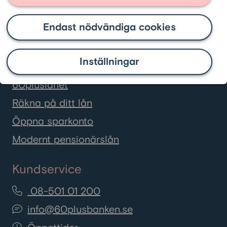
Finns det särskilda lån för pensionärer?
Endast nödvändiga cookies
Inställningar
Våra tjänster
60pluslånet
Räkna på ditt lån
Öppna sparkonto
Modernt pensionärslån
Kundservice
08-501 01 200
info@60plusbanken.se