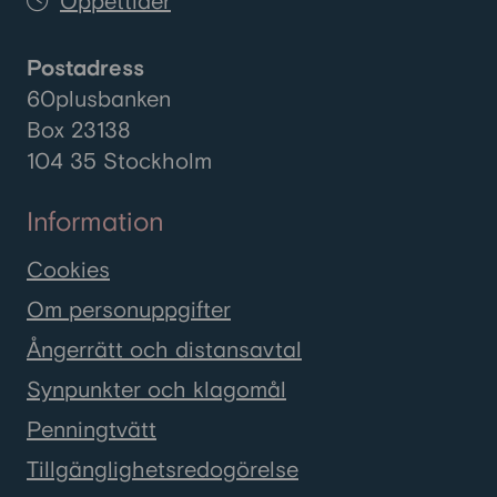
Öppettider
Postadress
60plusbanken
Box 23138
104 35 Stockholm
Information
Cookies
Om personuppgifter
Ångerrätt och distansavtal
Synpunkter och klagomål
Penningtvätt
Tillgänglighetsredogörelse