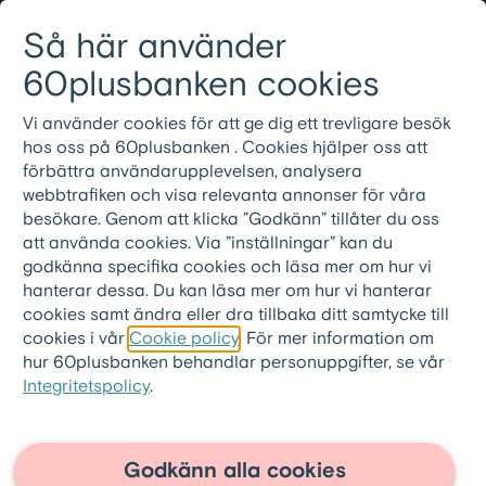
Gå till innehållet
Så här använder
Logga in
Meny
08-501 01 200
60plusbanken cookies
Vi använder cookies för att ge dig ett trevligare besök
60plusbanken.se
>
60pluslånet
>
hos oss på 60plusbanken . Cookies hjälper oss att
FAQ - Låna på huset som pensionär
förbättra användarupplevelsen, analysera
webbtrafiken och visa relevanta annonser för våra
FAQ - Låna på huset som
besökare. Genom att klicka ”Godkänn” tillåter du oss
att använda cookies. Via ”inställningar” kan du
pensionär
godkänna specifika cookies och läsa mer om hur vi
hanterar dessa. Du kan läsa mer om hur vi hanterar
Kan man låna pengar på huset som
cookies samt ändra eller dra tillbaka ditt samtycke till
pensionär?
cookies i vår
Cookie policy
. För mer information om
hur 60plusbanken behandlar personuppgifter, se vår
Hur mycket kan man låna på bostaden som
Integritetspolicy
.
pensionär?
Är det svårare att låna på huset som
Godkänn alla cookies
pensionär?