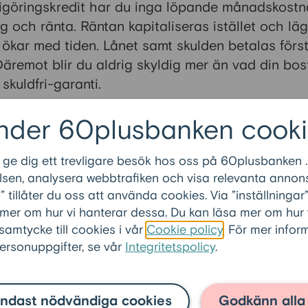
frigöringskredit har du inga löpande månadskostn
 och ränta. Räntan kapitaliseras istället och lägg
ökar med tiden. Lånet samt skulden betalas förs
. Däremot blir du aldrig skyldig mer än vad din bo
skuldfri-garanti.
nder 60plusbanken cooki
 ge dig ett trevligare besök hos oss på 60plusbanken .
ste frågorna inom
FAQ 60plusl
sen, analysera webbtrafiken och visa relevanta annons
tillåter du oss att använda cookies. Via ”inställninga
er finns för 60pluslånet?
 mer om hur vi hanterar dessa. Du kan läsa mer om hur
ig 60pluslånet från tidigare seniorlån?
 samtycke till cookies i vår
Cookie policy
. För mer info
rsonuppgifter, se vår
Integritetspolicy
.
kan jag låna som pensionär?
a pengar som pensionär?
ndast nödvändiga cookies
Godkänn alla
åna till?