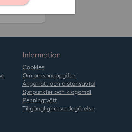
Se alla frågor
Information
Cookies
se
Om personuppgifter
Ångerrätt och distansavtal
Synpunkter och klagomål
Penningtvätt
Tillgänglighetsredogörelse