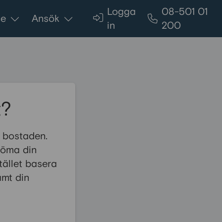
Logga
08-501 01
ce
Ansök
in
200
t?
i bostaden.
edöma din
tället basera
amt din