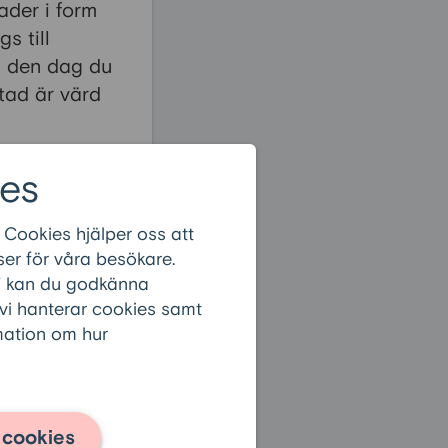
ader i form
s till
t den dag du
stad är värd
es
 Cookies hjälper oss att
ånet
:
er för våra besökare.
r” kan du godkänna
 vi hanterar cookies samt
rmation om hur
 cookies