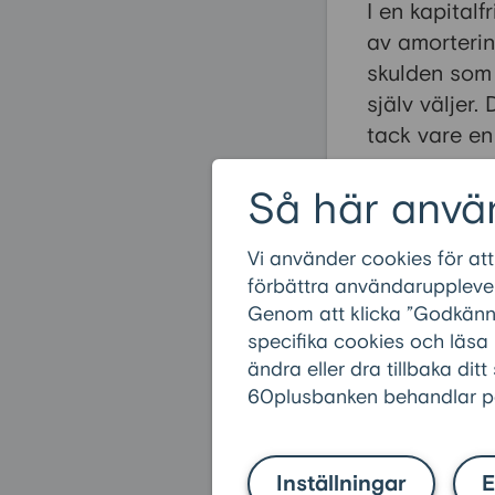
I en kapital
av amortering
skulden som 
själv väljer
tack vare en 
Så här anvä
Vi använder cookies för att
Vanliga
förbättra användarupplevel
Genom att klicka ”Godkänn” 
Vilka kriteri
specifika cookies och läsa
Hur skiljer s
ändra eller dra tillbaka ditt
60plusbanken behandlar pe
Hur mycket 
Får man lån
Inställningar
E
Vad kan jag l