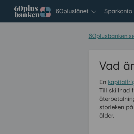
Gå till innehållet
60pluslånet
Sparkonto
60plusbanken.s
Vad är
En
kapitalfr
Till skillna
återbetalnin
storleken på
ålder.