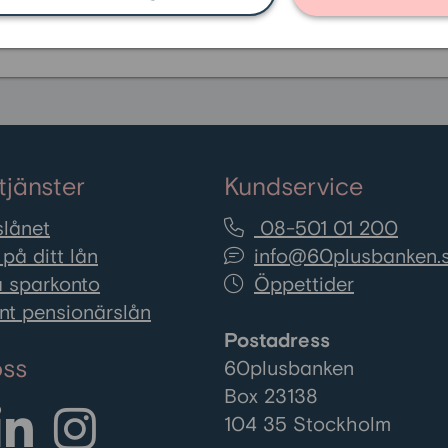
tjänster
Kundservice
lånet
08-501 01 200
på ditt lån
info@60plusbanken.
 sparkonto
Öppettider
nt pensionärslån
Postadress
oss
60plusbanken
Box 23138
104 35 Stockholm