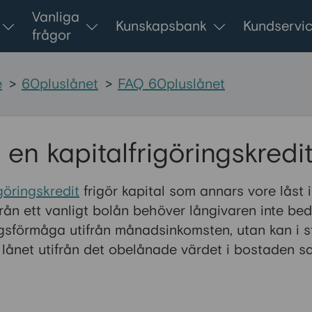
Vanliga
Kunskapsbank
Kundservi
frågor
e
>
60pluslånet
>
FAQ 60pluslånet
 en kapitalfrigöringskredi
igöringskredit
frigör kapital som annars vore låst 
d från ett vanligt bolån behöver långivaren inte b
gsförmåga utifrån månadsinkomsten, utan kan i s
 lånet utifrån det obelånade värdet i bostaden s