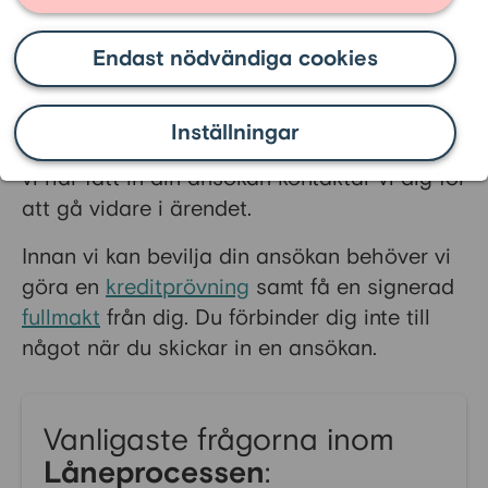
ansökningsformuläret
här på hemsidan. Om
du hellre vill posta din ansökan så finns det
Endast nödvändiga cookies
möjlighet att ladda ner
ansökningsblanketten för utskrift, fylla i den
Inställningar
för hand och sedan posta den till oss. När
vi har fått in din ansökan kontaktar vi dig för
att gå vidare i ärendet.
Innan vi kan bevilja din ansökan behöver vi
göra en
kreditprövning
samt få en signerad
fullmakt
från dig. Du förbinder dig inte till
något när du skickar in en ansökan.
Vanligaste frågorna inom
Låneprocessen
: