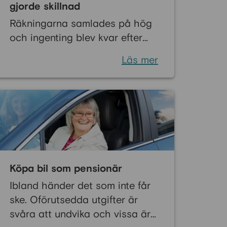
gjorde skillnad
Räkningarna samlades på hög
och ingenting blev kvar efter
att utgifterna var betalda.
Läs mer
Krämpor med ryggen och
knäna har varit påfrestande,
och utöver det har Maritta
även fått problem med ögonen.
Det kändes som en omöjlig
ekvation att få ihop kalkylen
och skulderna blev bara fler.
Köpa bil som pensionär
Ibland händer det som inte får
ske. Oförutsedda utgifter är
svåra att undvika och vissa är