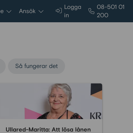
Logga
08-501 01
ce
Ansök
in
200
Så fungerar det
Ullared-Maritta: Att lösa lånen