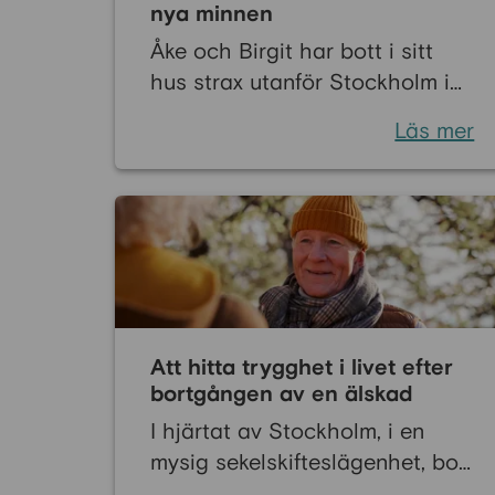
nya minnen
Åke och Birgit har bott i sitt
hus strax utanför Stockholm i
över 40 år. Här har de
Läs mer
uppfostrat sina två barn, firat
högtider och sett barnbarnen
ta sina första steg över
gräsmattan. Huset är fyllt av
minnen – och av ett helt liv
tillsammans.
Att hitta trygghet i livet efter
bortgången av en älskad
I hjärtat av Stockholm, i en
mysig sekelskifteslägenhet, bor
Sven, en 74-årig man vars värld