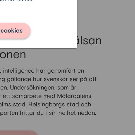
renoveringen. Som pensionär
fick hans låneansökan
dessvärre avslag.
 cookies
äldrevården, hälsan
ionen
t intelligence har genomfört en
ng gällande hur svenskar ser på att
en. Undersökningen, som är
 är ett samarbete med Mälardalens
holms stad, Helsingborgs stad och
orten hittar du i sin helhet nedan.