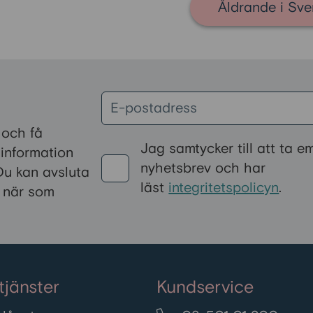
Åldrande i Sve
 och få
Jag samtycker till att ta e
l information
nyhetsbrev och har
Du kan avsluta
läst
integritetspolicyn
.
 när som
tjänster
Kundservice