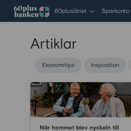
Gå till innehållet
60pluslånet
Sparkonto
Artiklar
Ekonomitips
Inspiration
När hemmet blev nyckeln till