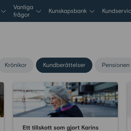
Vanliga
Kunskapsbank
Kundservi
frågor
Krönikor
Kundberättelser
Pensionen
Ett tillskott som gjort Karins