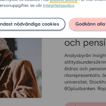
som Bengt, men ekonomin
rsonuppgifter, se vår
Integritetspolicy
.
fanns inte riktigt där för det.
ndast nödvändiga cookies
Godkänn alla
Oro över 
och pens
Analysbyrån Insigh
attitydsundersökni
åldras och pension
riksrepresentativ,
universitet, Stock
60plusbanken. Rapp