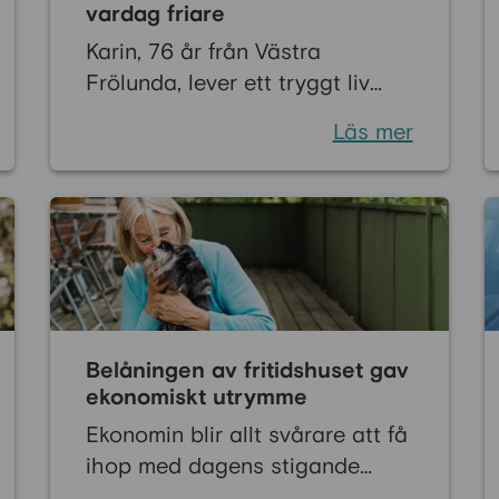
vardag friare
Karin, 76 år från Västra
Frölunda, lever ett tryggt liv
men kände att pensionen ofta
Läs mer
blev lite väl tight. För att få mer
frihet i vardagen började hon
utforska möjligheten till ett
60pluslån. Efter att noggrant
ha läst på och fått all
information hon behövde, kom
hon fram till en lösning som
gav henne både trygghet och
Belåningen av fritidshuset gav
det ekonomiska utrymme hon
ekonomiskt utrymme
saknat.
Ekonomin blir allt svårare att få
ihop med dagens stigande
priser och höga räntor. En av