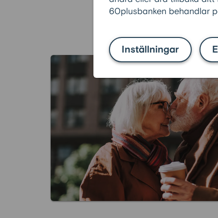
att se över möjligheterna för
60plusbanken behandlar pe
att dryga ut pensionen.
Inställningar
E