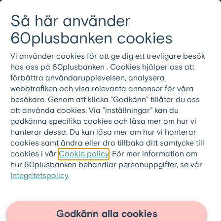
Gå till innehållet
Så här använder
Logga in
Meny
08-501 01 200
60plusbanken cookies
Vi använder cookies för att ge dig ett trevligare besök
hos oss på 60plusbanken . Cookies hjälper oss att
förbättra användarupplevelsen, analysera
webbtrafiken och visa relevanta annonser för våra
besökare. Genom att klicka ”Godkänn” tillåter du oss
att använda cookies. Via ”inställningar” kan du
godkänna specifika cookies och läsa mer om hur vi
hanterar dessa. Du kan läsa mer om hur vi hanterar
cookies samt ändra eller dra tillbaka ditt samtycke till
cookies i vår
Cookie policy
. För mer information om
hur 60plusbanken behandlar personuppgifter, se vår
Integritetspolicy
.
60plusbanken.se
>
Artiklar
Bäst
Godkänn alla cookies