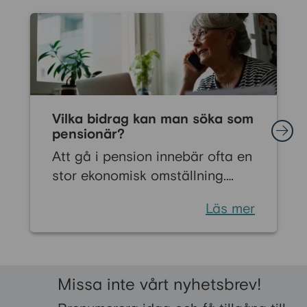
Vilka bidrag kan man söka som
pensionär?
Att gå i pension innebär ofta en
stor ekonomisk omställning.
Många känner oro inför livet när
Läs mer
den regelbundna lönen byts ut
mot pension. Men det finns flera
ekonomiska bidrag som kan
stärka din ekonomi och bidra till
Missa inte vårt nyhetsbrev!
en tryggare vardag som