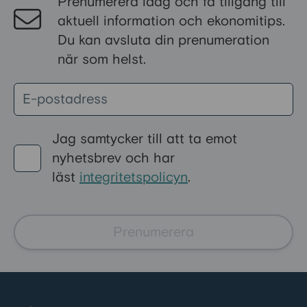
Prenumerera idag och få tillgång till
pensionär. Vissa stöd är särskilt
aktuell information och ekonomitips.
riktade till pensionärer, medan
Du kan avsluta din prenumeration
andra kan sökas av alla med
när som helst.
låga inkomster eller höga
levnadskostnader. Här går vi
igenom de vanligaste bidragen i
Sverige och hur du ansöker om
dem.
Jag samtycker till att ta emot
nyhetsbrev och har
läst
integritetspolicyn
.
Prenumerera