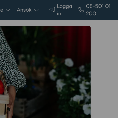
Logga
08-501 01
ce
Ansök
in
200