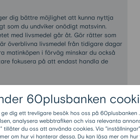
ger dig bättre möjlighet att kunna nyttja
igt som du undviker onödigt matsvinn.
tet med livsmedel går åt. Gör rätter som
där överblivna livsmedel från tidigare dagar
a matinköpen i förväg minskar du också
ttare fokusera på att endast handla de
d kort datum. Många gånger sänker
nder 60plusbanken cooki
närmar sig sitt bäst-före-datum. Att
 datum är snällt mot både miljön och
 ge dig ett trevligare besök hos oss på 60plusbanken .
fynd och använd råvarorna innan de blir
sen, analysera webbtrafiken och visa relevanta annons
tillåter du oss att använda cookies. Via ”inställninga
 mer om hur vi hanterar dessa. Du kan läsa mer om hur