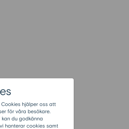
es
 Cookies hjälper oss att
er för våra besökare.
r” kan du godkänna
 vi hanterar cookies samt