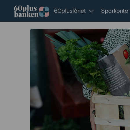
Gå till innehållet
60pluslånet
Sparkonto