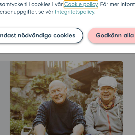
 samtycke till cookies i vår
Cookie policy
. För mer info
är kan få ner matkostnaderna avsevärt
rsonuppgifter, se vår
Integritetspolicy
.
edel är en stor utgift för alla hushåll idag
ett till både matkostnader och hushållets
ndast nödvändiga cookies
Godkänn alla