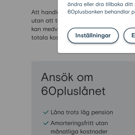
ändra eller dra tillbaka ditt
Att handla mat medvetet som pension
60plusbanken behandlar pe
utan att tumma på kvaliteten. Då livsm
kan medvetna val göra stor skillnad s
Inställningar
E
totala kostnader.
Ansök om
60pluslånet
Låna trots låg pension
Amorteringsfritt utan
månatliga kostnader