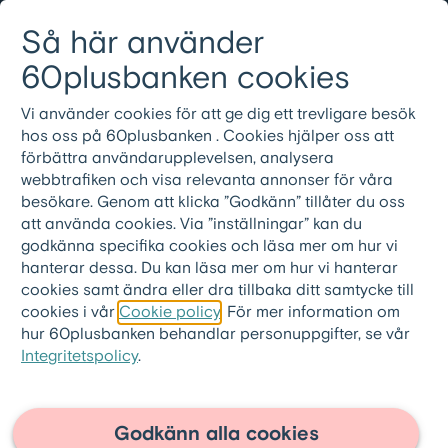
Gå till innehållet
Så här använder
Logga in
Meny
08-501 01 200
60plusbanken cookies
Vi använder cookies för att ge dig ett trevligare besök
hos oss på 60plusbanken . Cookies hjälper oss att
förbättra användarupplevelsen, analysera
webbtrafiken och visa relevanta annonser för våra
besökare. Genom att klicka ”Godkänn” tillåter du oss
att använda cookies. Via ”inställningar” kan du
godkänna specifika cookies och läsa mer om hur vi
hanterar dessa. Du kan läsa mer om hur vi hanterar
cookies samt ändra eller dra tillbaka ditt samtycke till
cookies i vår
Cookie policy
. För mer information om
hur 60plusbanken behandlar personuppgifter, se vår
Integritetspolicy
.
60plusbanken.se
>
Artiklar
Tips på julklappar i
Godkänn alla cookies