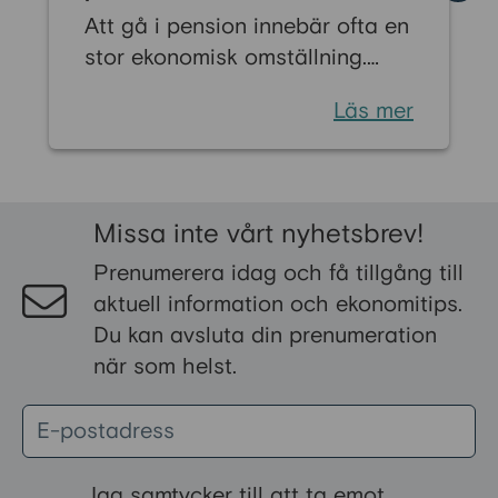
Att gå i pension innebär ofta en
stor ekonomisk omställning.
Många känner oro inför livet när
Läs mer
den regelbundna lönen byts ut
mot pension. Men det finns flera
ekonomiska bidrag som kan
stärka din ekonomi och bidra till
Missa inte vårt nyhetsbrev!
en tryggare vardag som
Prenumerera idag och få tillgång till
pensionär. Vissa stöd är särskilt
aktuell information och ekonomitips.
riktade till pensionärer, medan
Du kan avsluta din prenumeration
andra kan sökas av alla med
när som helst.
låga inkomster eller höga
levnadskostnader. Här går vi
igenom de vanligaste bidragen i
Sverige och hur du ansöker om
dem.
Jag samtycker till att ta emot