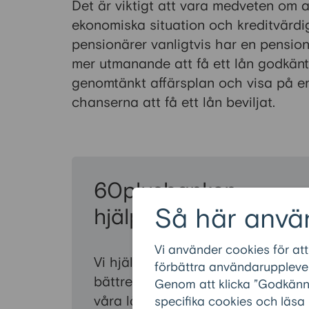
Det är viktigt att vara medveten om a
ekonomiska situation och kreditvärdi
pensionärer vanligtvis har en pensio
mer utmanande att få ett lån godkänt. 
genomtänkt affärsplan och visa på en
chanserna att få ett lån beviljat.
60plusbanken
Så här anvä
hjälper fler
Vi använder cookies för att
Vi hjälper fler pensionärer till en
förbättra användarupplevel
bättre vardagsekonomi. En av
Genom att klicka ”Godkänn” 
våra lånespecialister är med dig
specifika cookies och läsa