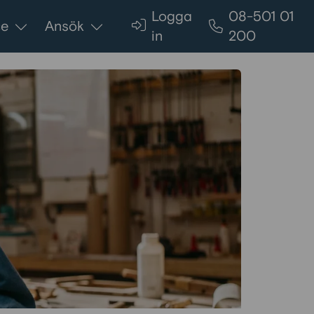
Logga
08-501 01
ce
Ansök
in
200