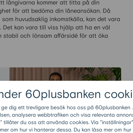
tt långivarna kommer att titta på din
ghet för att bedöma din låneansökan. Då
n som huvudsaklig inkomstkälla, kan det vara
Det kan vara till viss hjälp att ha en väl
 stabil och lönsam affärsidé för att öka
nder 60plusbanken cooki
 ge dig ett trevligare besök hos oss på 60plusbanken .
sen, analysera webbtrafiken och visa relevanta annons
tillåter du oss att använda cookies. Via ”inställninga
 mer om hur vi hanterar dessa. Du kan läsa mer om hur