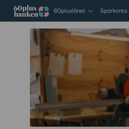
Gå till innehållet
60pluslånet
Sparkonto