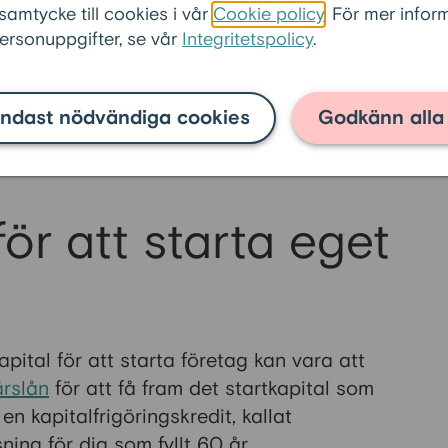
 samtycke till cookies i vår
Cookie policy
. För mer info
rsonuppgifter, se vår
Integritetspolicy
.
ndast nödvändiga cookies
Godkänn alla
för att starta eget
kapital för att starta företag kan vara att
rslån
för att få fram det startkapital som
n kapitalfrigöringskredit, kallat
sning för dig som fyllt 60 år.