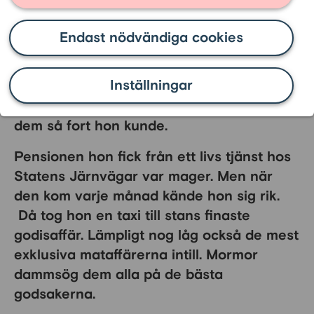
sparande och
Endast nödvändiga cookies
livsglädje
Inställningar
Min mormor hade ett okomplicerat sätt att
handskas med pengar. Hon gjorde av med
dem så fort hon kunde.
Pensionen hon fick från ett livs tjänst hos
Statens Järnvägar var mager. Men när
den kom varje månad kände hon sig rik.
Då tog hon en taxi till stans finaste
godisaffär. Lämpligt nog låg också de mest
exklusiva mataffärerna intill. Mormor
dammsög dem alla på de bästa
godsakerna.