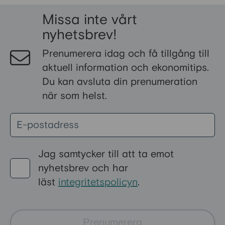
riktade till pensionärer, medan
andra kan sökas av alla med
Missa inte vårt
låga inkomster eller höga
nyhetsbrev!
levnadskostnader. Här går vi
Prenumerera idag och få tillgång till
igenom de vanligaste bidragen i
aktuell information och ekonomitips.
Sverige och hur du ansöker om
Du kan avsluta din prenumeration
dem.
när som helst.
Jag samtycker till att ta emot
nyhetsbrev och har
läst
integritetspolicyn
.
Prenumerera