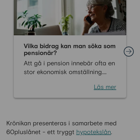
Vilka bidrag kan man söka som
pensionär?
Att gå i pension innebär ofta en
stor ekonomisk omställning.
Många känner oro inför livet när
Läs mer
den regelbundna lönen byts ut
mot pension. Men det finns flera
ekonomiska bidrag som kan
stärka din ekonomi och bidra till
Krönikan presenteras i samarbete med
en tryggare vardag som
60pluslånet - ett tryggt
hypotekslån
.
pensionär. Vissa stöd är särskilt