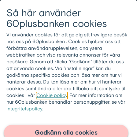
Gå till innehållet
Så här använder
Logga in
Meny
08-501 01 200
60plusbanken cookies
Vi använder cookies för att ge dig ett trevligare besök
hos oss på 60plusbanken . Cookies hjälper oss att
förbättra användarupplevelsen, analysera
webbtrafiken och visa relevanta annonser för våra
besökare. Genom att klicka ”Godkänn” tillåter du oss
att använda cookies. Via ”inställningar” kan du
godkänna specifika cookies och läsa mer om hur vi
hanterar dessa. Du kan läsa mer om hur vi hanterar
cookies samt ändra eller dra tillbaka ditt samtycke till
cookies i vår
Cookie policy
. För mer information om
hur 60plusbanken behandlar personuppgifter, se vår
Integritetspolicy
.
60plusbanken.se
>
Artiklar
Tankar om pengar,
Godkänn alla cookies