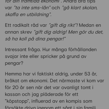
för din framtida ekonomi”.
Andra bra tips
var
”ta inte sms-lån”
och
”gå klart skolan,
skaffa en utbildning”.
Ett radikalt råd var
”gift dig rikt”!
Medan en
annan skrev
”gift dig aldrig! Men gör du det,
så ha koll på dina pengar!”
Intressant fråga. Hur många förhållanden
svajar inte eller spricker på grund av
pengar?
Hemma har vi faktiskt aldrig, under 53 år,
bråkat om ekonomi. Det närmaste vi kom var
för 20 år sen när det var ovanligt tomt i
kassan och jag pläderade för ett
”köpstopp”, influerad av en kompis som
försökte driva igenom ett sånt i sin familj.