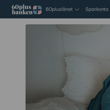
Gå till innehållet
60pluslånet
Sparkonto