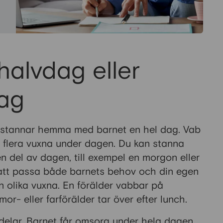
halvdag eller
ag
du stannar hemma med barnet en hel dag. Vab
 flera vuxna under dagen. Du kan stanna
n del av dagen, till exempel en morgon eller
t att passa både barnets behov och din egen
n olika vuxna. En förälder vabbar på
- eller farförälder tar över efter lunch.
rdelar. Barnet får omsorg under hela dagen