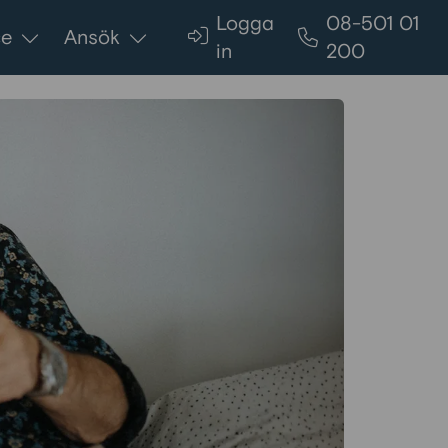
Logga
08-501 01
ce
Ansök
in
200