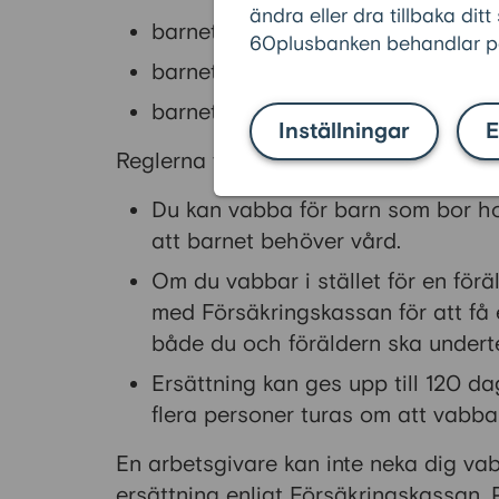
ändra eller dra tillbaka ditt
barnet har feber, influensa eller fö
60plusbanken behandlar pe
barnet är magsjukt
barnet har blivit skadat eller beh
Inställningar
E
Reglerna för mor- och farföräldrar är:
Du kan vabba för barn som bor hos d
att barnet behöver vård.
Om du vabbar i stället för en för
med Försäkringskassan för att få 
både du och föräldern ska undert
Ersättning kan ges upp till 120 d
flera personer turas om att vabb
En arbetsgivare kan inte neka dig vab
ersättning enligt Försäkringskassan.