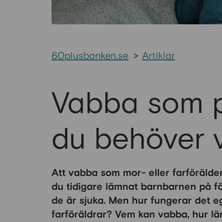
60plusbanken.se
>
Artiklar
Vabba som pe
du behöver 
Att vabba som mor- eller farförälde
du tidigare lämnat barnbarnen på för
de är sjuka. Men hur fungerar det 
farföräldrar? Vem kan vabba, hur lä