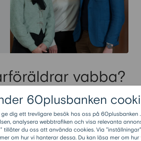
arföräldrar vabba?
der vissa förutsättningar. Det gäller framför
nder 60plusbanken cooki
rna behöver avlastning, arbetar långa dagar
 ge dig ett trevligare besök hos oss på 60plusbanken .
sen, analysera webbtrafiken och visa relevanta annons
t barn i behov av vård. Vanliga situationer
tillåter du oss att använda cookies. Via ”inställninga
 mer om hur vi hanterar dessa. Du kan läsa mer om hur