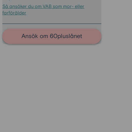
Så ansöker du om VAB som mor- eller
farförälder
Ansök om 60pluslånet