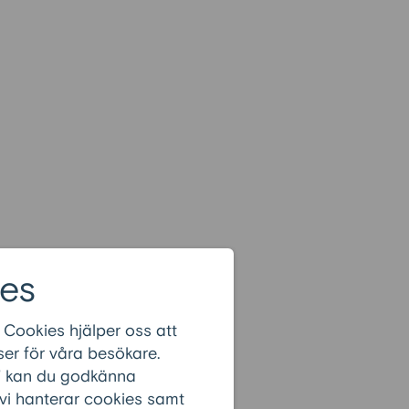
es
 Cookies hjälper oss att
er för våra besökare.
r” kan du godkänna
 vi hanterar cookies samt