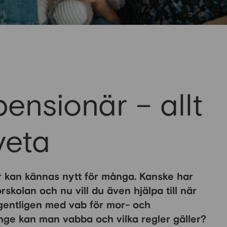
nsionär – allt
veta
r kan kännas nytt för många. Kanske har
skolan och nu vill du även hjälpa till när
egentligen med vab för mor- och
nge kan man vabba och vilka regler gäller?