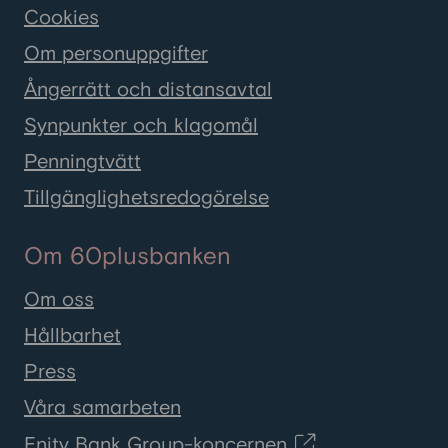
Cookies
Om personuppgifter
Ångerrätt och distansavtal
Synpunkter och klagomål
Penningtvätt
Tillgänglighetsredogörelse
Om 60plusbanken
Om oss
Hållbarhet
Press
Våra samarbeten
Enity Bank Group-koncernen