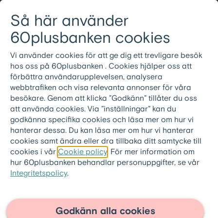
Gå till innehållet
Så här använder
Logga in
Meny
08-501 01 200
60plusbanken cookies
Vi använder cookies för att ge dig ett trevligare besök
60plusbanken.se
>
Ordlista
hos oss på 60plusbanken . Cookies hjälper oss att
förbättra användarupplevelsen, analysera
Ränteskillnadsersätt
webbtrafiken och visa relevanta annonser för våra
besökare. Genom att klicka ”Godkänn” tillåter du oss
ning
att använda cookies. Via ”inställningar” kan du
godkänna specifika cookies och läsa mer om hur vi
hanterar dessa. Du kan läsa mer om hur vi hanterar
Ränteskillnadsersättning är den kostnad en
cookies samt ändra eller dra tillbaka ditt samtycke till
låntagare måste betala till banken i
cookies i vår
Cookie policy
. För mer information om
hur 60plusbanken behandlar personuppgifter, se vår
samband med att man löser ett bundet lån i
Integritetspolicy
.
förtid.
När en låntagare tecknar ett lån med
bunden ränta, lånar banken i sin tur
Godkänn alla cookies