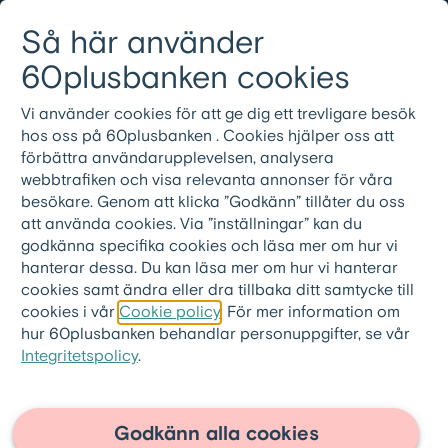
Gå till innehållet
Så här använder
Logga in
Meny
08-501 01 200
60plusbanken cookies
Vi använder cookies för att ge dig ett trevligare besök
60plusbanken.se
>
60pluslånet
>
hos oss på 60plusbanken . Cookies hjälper oss att
FAQ 60pluslånet
förbättra användarupplevelsen, analysera
webbtrafiken och visa relevanta annonser för våra
Kan banken ta bostaden?
besökare. Genom att klicka ”Godkänn” tillåter du oss
att använda cookies. Via ”inställningar” kan du
Nej banken kan aldrig ta din bostad.
godkänna specifika cookies och läsa mer om hur vi
Äganderätten är en säkerhet för dig som
hanterar dessa. Du kan läsa mer om hur vi hanterar
cookies samt ändra eller dra tillbaka ditt samtycke till
tecknar 60pluslånet, och den innebär att du
cookies i vår
Cookie policy
. För mer information om
vid tecknande av ett 60pluslån fortsatt äger
hur 60plusbanken behandlar personuppgifter, se vår
100% av bostaden. Det innebär med andra
Integritetspolicy
.
ord att det är du eller dina arvingar som får
ta del av en eventuell fortsatt värdeökning
Godkänn alla cookies
på bostaden.