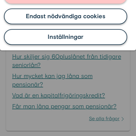
Endast nödvändiga cookies
Vanligaste frågorna inom
FAQ 60pluslånet
:
Inställningar
Vilka kriterier finns för 60pluslånet?
Hur skiljer sig 60pluslånet från tidigare
seniorlån?
Hur mycket kan jag låna som
pensionär?
Vad är en kapitalfrigöringskredit?
Får man låna pengar som pensionär?
Se alla frågor