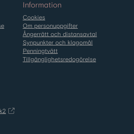
Information
Cookies
se
Om personuppgifter
Ångerrätt och distansavtal
Synpunkter och klagomål
Penningtvätt
Tillgänglighetsredogörelse
k2