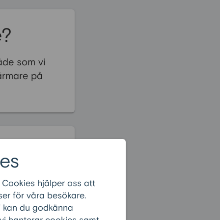
e?
åde som vi
ärmare på
net
:
es
 Cookies hjälper oss att
er för våra besökare.
r” kan du godkänna