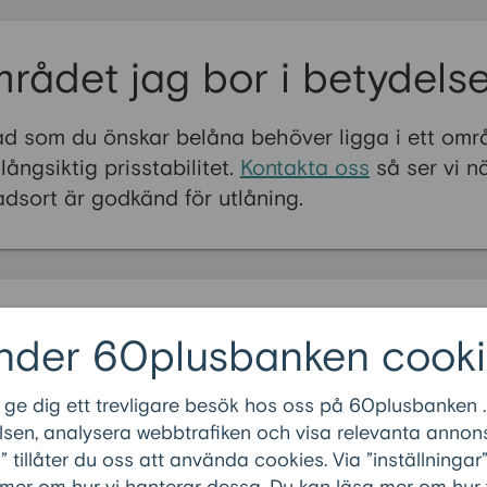
rådet jag bor i betydels
ad som du önskar belåna behöver ligga i ett omr
ångsiktig prisstabilitet.
Kontakta oss
så ser vi n
dsort är godkänd för utlåning.
ste frågorna inom
Om 60pluslå
nder 60plusbanken cooki
uslånet?
 ge dig ett trevligare besök hos oss på 60plusbanken .
an jag låna?
sen, analysera webbtrafiken och visa relevanta annons
tillåter du oss att använda cookies. Via ”inställninga
t utbetalas?