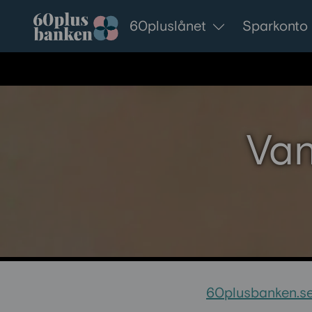
Gå till innehållet
60pluslånet
Sparkonto
Van
60plusbanken.s