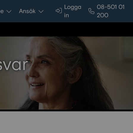
Logga
08-501 01
ce
Ansök
in
200
svar