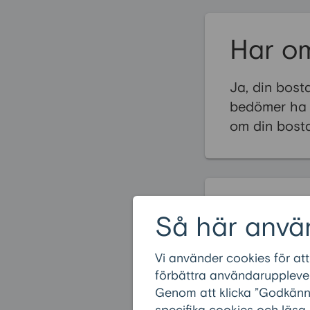
Har om
Ja, din bost
bedömer ha l
om din bosta
Vanliga
Så här anvä
Vad är 60pl
Vi använder cookies för att
Hur mycket k
förbättra användarupplevel
Genom att klicka ”Godkänn” 
Hur kan låne