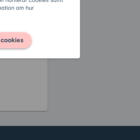
 vi hanterar cookies samt
rmation om hur
Se alla frågor
 cookies