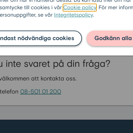
 mer om hur vi hanterar dessa. Du kan läsa mer om hur
ier har 60pluslånet?
 samtycke till cookies i vår
Cookie policy
. För mer info
rsonuppgifter, se vår
Integritetspolicy
.
 100% äganderätt?
ndast nödvändiga cookies
Godkänn alla
u inte svaret på din fråga?
välkommen att kontakta oss.
 telefon
08-501 01 200