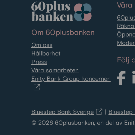
Våra 
60plus
Räkna 
Om 60plusbanken
Öppna
Moder
Om oss
Hållbarhet
Följ 
Press
Våra samarbeten
Enity Bank Group-koncernen
Bluestep Bank Sverige
Bluestep
© 2026 60plusbanken, en del av Enit