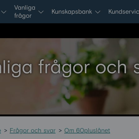
Vanliga
Kunskapsbank
Kundservi
frågor
liga frågor och 
e
>
Frågor och svar
>
Om 60pluslånet