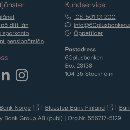
tjänster
Kundservice
lånet
08-501 01 200
på ditt lån
info@60plusbanken.
 sparkonto
Öppettider
nt pensionärslån
Postadress
oss
60plusbanken
Box 23138
104 35 Stockholm
 Bank Norge
Bluestep Bank Finland
Ban
y Bank Group AB (publ) | Org.Nr. 556717-5129