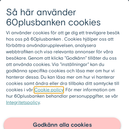
Gå till innehållet
Så här använder
Logga in
Meny
08-501 01 200
60plusbanken cookies
Vi använder cookies för att ge dig ett trevligare besök
hos oss på 60plusbanken . Cookies hjälper oss att
Vanliga frågor och
förbättra användarupplevelsen, analysera
webbtrafiken och visa relevanta annonser för våra
svar
besökare. Genom att klicka ”Godkänn” tillåter du oss
att använda cookies. Via ”inställningar” kan du
godkänna specifika cookies och läsa mer om hur vi
hanterar dessa. Du kan läsa mer om hur vi hanterar
cookies samt ändra eller dra tillbaka ditt samtycke till
cookies i vår
Cookie policy
. För mer information om
60plusbanken.se
>
Frågor och svar
>
hur 60plusbanken behandlar personuppgifter, se vår
Om 60pluslånet
Integritetspolicy
.
Kan banken ta bostaden?
Godkänn alla cookies
Nej banken kan aldrig ta din bostad.