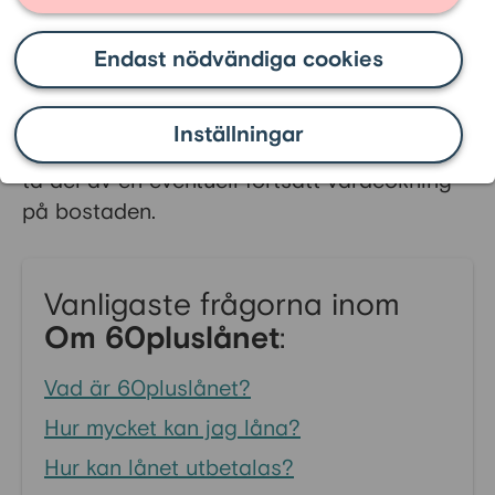
Äganderätten är en säkerhet för dig som
tecknar 60pluslånet, och den innebär att du
Endast nödvändiga cookies
vid tecknande av ett 60pluslån fortsatt äger
100% av bostaden. Det innebär med andra
Inställningar
ord att det är du eller dina arvingar som får
ta del av en eventuell fortsatt värdeökning
på bostaden.
Vanligaste frågorna inom
Om 60pluslånet
:
Vad är 60pluslånet?
Hur mycket kan jag låna?
Hur kan lånet utbetalas?