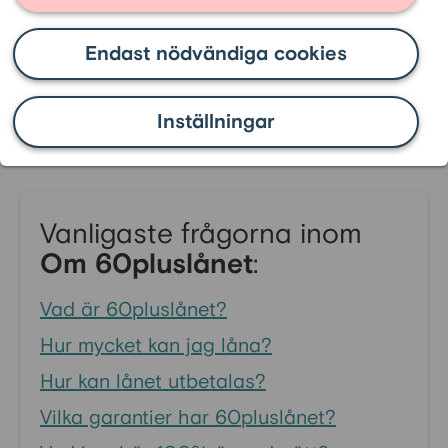
jordbruksfastighet?
Endast nödvändiga cookies
Ja, det kan finnas möjlighet för dig att
belåna ditt fritidshus. Skicka gärna in
en
ansökan
så kontaktar vi dig för att gå
Inställningar
igenom dina möjligheter tillsammans.
Vanligaste frågorna inom
Om 60pluslånet
:
Vad är 60pluslånet?
Hur mycket kan jag låna?
Hur kan lånet utbetalas?
Vilka garantier har 60pluslånet?