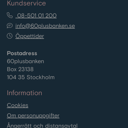
dem.
Kundservice
08-501 01 200
info@60plusbanken.se
Öppettider
Postadress
60plusbanken
Box 23138
104 35 Stockholm
Information
Cookies
Om personuppgifter
Ångerrätt och distansavtal