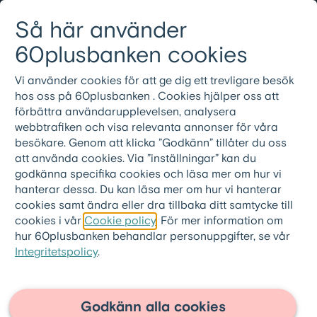
Gå till innehållet
Så här använder
Logga in
Meny
08-501 01 200
60plusbanken cookies
Vi använder cookies för att ge dig ett trevligare besök
hos oss på 60plusbanken . Cookies hjälper oss att
förbättra användarupplevelsen, analysera
webbtrafiken och visa relevanta annonser för våra
besökare. Genom att klicka ”Godkänn” tillåter du oss
att använda cookies. Via ”inställningar” kan du
godkänna specifika cookies och läsa mer om hur vi
hanterar dessa. Du kan läsa mer om hur vi hanterar
cookies samt ändra eller dra tillbaka ditt samtycke till
cookies i vår
Cookie policy
. För mer information om
hur 60plusbanken behandlar personuppgifter, se vår
Integritetspolicy
.
60plusbanken.se
>
Artiklar
Flytta utomlands
Godkänn alla cookies