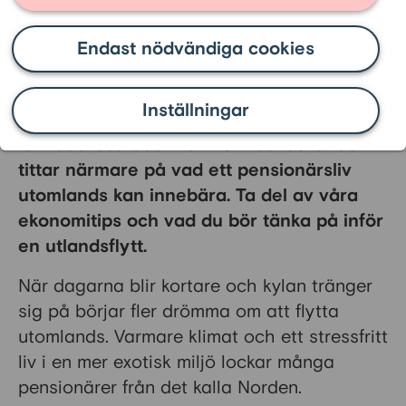
som pensionär
Endast nödvändiga cookies
Många svenska pensionärer drömmer om
att flytta utomlands. Det milda klimatet, en
Inställningar
stressfri vardag och lägre
levnadskostnader kan kännas lockande. Vi
tittar närmare på vad ett pensionärsliv
utomlands kan innebära. Ta del av våra
ekonomitips och vad du bör tänka på inför
en utlandsflytt.
När dagarna blir kortare och kylan tränger
sig på börjar fler drömma om att flytta
utomlands. Varmare klimat och ett stressfritt
liv i en mer exotisk miljö lockar många
pensionärer från det kalla Norden.