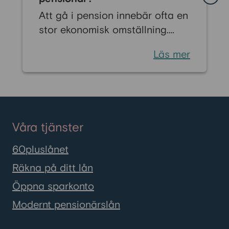
Att gå i pension innebär ofta en
stor ekonomisk omställning.
Många känner oro inför livet när
Läs mer
den regelbundna lönen byts ut
mot pension. Men det finns flera
ekonomiska bidrag som kan
stärka din ekonomi och bidra till
en tryggare vardag som
Våra tjänster
pensionär. Vissa stöd är särskilt
riktade till pensionärer, medan
60pluslånet
andra kan sökas av alla med
Räkna på ditt lån
låga inkomster eller höga
Öppna sparkonto
levnadskostnader. Här går vi
igenom de vanligaste bidragen i
Modernt pensionärslån
Sverige och hur du ansöker om