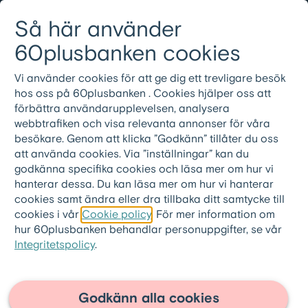
Gå till innehållet
Så här använder
Logga in
Meny
08-501 01 200
60plusbanken cookies
Vi använder cookies för att ge dig ett trevligare besök
hos oss på 60plusbanken . Cookies hjälper oss att
förbättra användarupplevelsen, analysera
webbtrafiken och visa relevanta annonser för våra
besökare. Genom att klicka ”Godkänn” tillåter du oss
att använda cookies. Via ”inställningar” kan du
godkänna specifika cookies och läsa mer om hur vi
hanterar dessa. Du kan läsa mer om hur vi hanterar
cookies samt ändra eller dra tillbaka ditt samtycke till
cookies i vår
Cookie policy
. För mer information om
hur 60plusbanken behandlar personuppgifter, se vår
Integritetspolicy
.
60plusbanken.se
>
Artiklar
Hemester -
Godkänn alla cookies