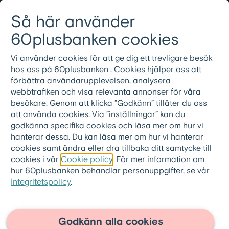
Gå till innehållet
Så här använder
Logga in
Meny
08-501 01 200
60plusbanken cookies
Vi använder cookies för att ge dig ett trevligare besök
hos oss på 60plusbanken . Cookies hjälper oss att
förbättra användarupplevelsen, analysera
webbtrafiken och visa relevanta annonser för våra
besökare. Genom att klicka ”Godkänn” tillåter du oss
att använda cookies. Via ”inställningar” kan du
godkänna specifika cookies och läsa mer om hur vi
hanterar dessa. Du kan läsa mer om hur vi hanterar
cookies samt ändra eller dra tillbaka ditt samtycke till
cookies i vår
Cookie policy
. För mer information om
hur 60plusbanken behandlar personuppgifter, se vår
Integritetspolicy
.
60plusbanken.se
>
Artiklar
Drömmen om ett
Godkänn alla cookies