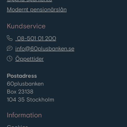
levnadskostnader. Här går vi
igenom de vanligaste bidragen i
Modernt pensionärslån
Sverige och hur du ansöker om
dem.
Kundservice
08-501 01 200
info@60plusbanken.se
Öppettider
Postadress
60plusbanken
Box 23138
104 35 Stockholm
Information