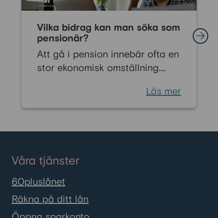
Vilka bidrag kan man söka som
pensionär?
Att gå i pension innebär ofta en
stor ekonomisk omställning.
Många känner oro inför livet när
Läs mer
den regelbundna lönen byts ut
mot pension. Men det finns flera
ekonomiska bidrag som kan
stärka din ekonomi och bidra till
en tryggare vardag som
Våra tjänster
pensionär. Vissa stöd är särskilt
riktade till pensionärer, medan
60pluslånet
andra kan sökas av alla med
Räkna på ditt lån
låga inkomster eller höga
Öppna sparkonto