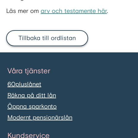
Läs mer om
arv och testamente här
.
Tillbaka till ordlistan
Våra tjänster
60pluslånet
Räkna på ditt lån
Öppna sparkonto
Modernt pensionärslån
Kundservice