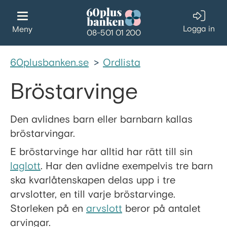
Gå till innehållet
Logga in
Meny
08-501 01 200
60plusbanken.se
>
Ordlista
Bröstarvinge
Den avlidnes barn eller barnbarn kallas
bröstarvingar.
E bröstarvinge har alltid har rätt till sin
laglott
. Har den avlidne exempelvis tre barn
ska kvarlåtenskapen delas upp i tre
arvslotter, en till varje bröstarvinge.
Storleken på en
arvslott
beror på antalet
arvingar.