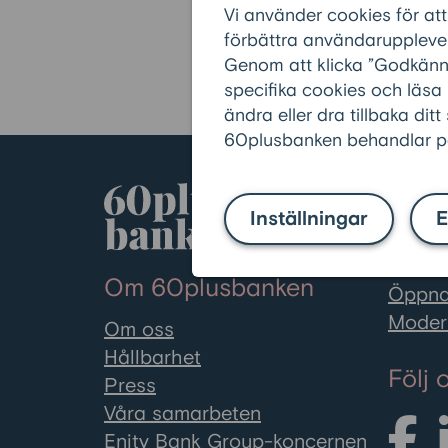
Vi använder cookies för att
förbättra användarupplevel
Tillbaka till ordlistan
Genom att klicka ”Godkänn” 
specifika cookies och läsa
ändra eller dra tillbaka ditt
60plusbanken behandlar pe
Våra 
Inställningar
E
60plus
Räkna 
Om 60plusbanken
Öppna
Moder
Om oss
Hållbarhet
Följ 
Press
Våra samarbeten
Enity Bank Group-koncernen