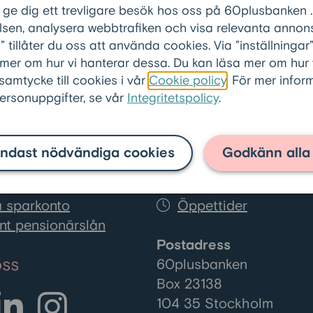
 ge dig ett trevligare besök hos oss på 60plusbanken .
sen, analysera webbtrafiken och visa relevanta annons
tillåter du oss att använda cookies. Via ”inställninga
 mer om hur vi hanterar dessa. Du kan läsa mer om hur
 samtycke till cookies i vår
Cookie policy
. För mer info
rsonuppgifter, se vår
Integritetspolicy
.
tjänster
Kundservice
ndast nödvändiga cookies
Godkänn alla
lånet
08-501 01 200
på ditt lån
info@60plusbanken.
 sparkonto
Öppettider
nt pensionärslån
Postadress
oss
60plusbanken
Box 23138
104 35 Stockholm