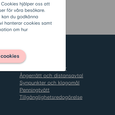
 Cookies hjälper oss att
er för våra besökare.
r” kan du godkänna
 vi hanterar cookies samt
rmation om hur
Information
 cookies
Cookies
se
Om personuppgifter
Ångerrätt och distansavtal
Synpunkter och klagomål
Penningtvätt
Tillgänglighetsredogörelse