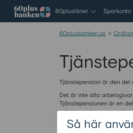
Gå till innehållet
60pluslånet
Sparkonto
60plusbanken.se
>
Ordlist
Tjänstep
Tjänstepension är den del
Det är inte alla arbetsgiv
Tjänstepensionen är en de
privat pensionssparande.
Så här anvä
Läs mer om
pensionens oli