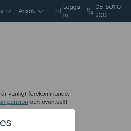
Logga
08-501 01
ce
Ansök
in
200
t är vanligt förekommande.
än pension
och eventuellt
es