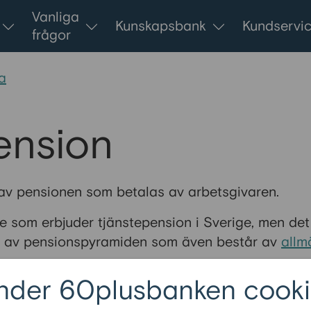
Vanliga
Kunskapsbank
Kundservi
frågor
a
ension
 av pensionen som betalas av arbetsgivaren.
are som erbjuder tjänstepension i Sverige, men de
l av pensionspyramiden som även består av
allm
nder 60plusbanken cooki
ka delar här
.