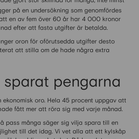
de gjort stor skillnad för många, inte minst
ger på en undersökning som genomfördes
 att en av fem över 60 år har 4 000 kronor
nad efter att fasta utgifter är betalda.
ger oron för oförutsedda utgifter desto
erat att stilla om de hade några extra
 sparat pengarna
an ekonomisk oro. Hela 45 procent uppgav att
e hade fått mer att röra sig med varje månad.
å pass många säger sig vilja spara till en
ghet till det idag. Vi vet alla att ett kylskåp