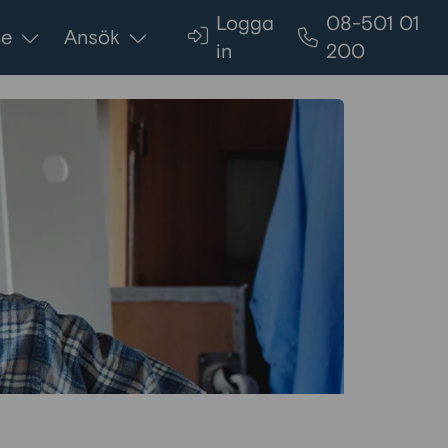
Logga
08-501 01
ce
Ansök
in
200