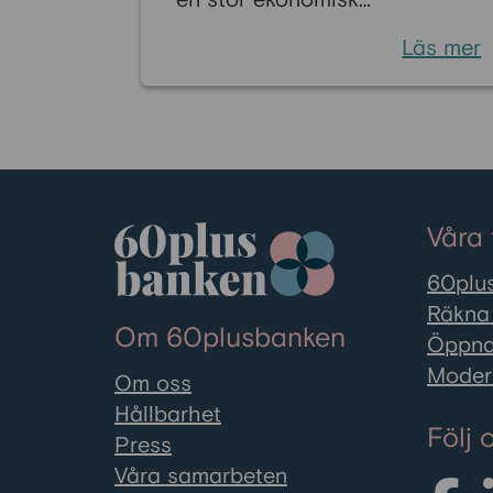
en stor ekonomisk
omställning. Många känner
Läs mer
oro inför livet när den
regelbundna lönen byts ut
mot pension. Men det finns
flera ekonomiska bidrag som
kan stärka din ekonomi och
bidra till en tryggare vardag
Våra 
som pensionär. Vissa stöd är
särskilt riktade till
60plus
pensionärer, medan andra
Räkna 
Om 60plusbanken
kan sökas av alla med låga
Öppna
inkomster eller höga
Moder
Om oss
levnadskostnader. Här går vi
Hållbarhet
igenom de vanligaste
Följ 
Press
bidragen i Sverige och hur du
Våra samarbeten