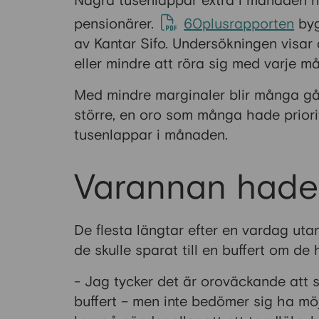
Några tusenlappar extra i månaden ha
pensionärer.
60plusrapporten
byg
av Kantar Sifo. Undersökningen visar
eller mindre att röra sig med varje må
Med mindre marginaler blir många gån
större, en oro som många hade priorit
tusenlappar i månaden.
Varannan hade
De flesta längtar efter en vardag ut
de skulle sparat till en buffert om d
- Jag tycker det är oroväckande att s
buffert – men inte bedömer sig ha möjli