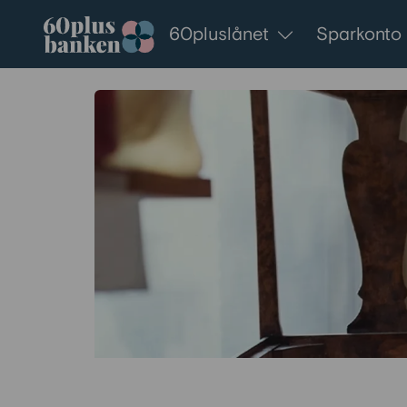
Gå till innehållet
60pluslånet
Sparkonto