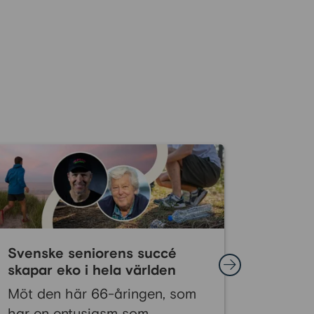
Svenske seniorens succé
Låt dig
skapar eko i hela världen
och på
Möt den här 66-åringen, som
Bedrag