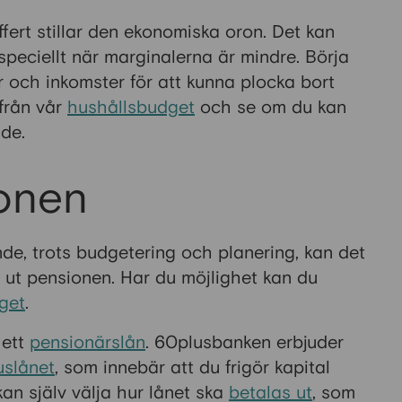
uffert stillar den ekonomiska oron. Det kan
speciellt när marginalerna är mindre. Börja
r och inkomster för att kunna plocka bort
 från vår
hushållsbudget
och se om du kan
nde.
onen
nde, trots budgetering och planering, kan det
ga ut pensionen. Har du möjlighet kan du
eget
.
 ett
pensionärslån
. 60plusbanken erbjuder
uslånet
, som innebär att du frigör kapital
an själv välja hur lånet ska
betalas ut
, som