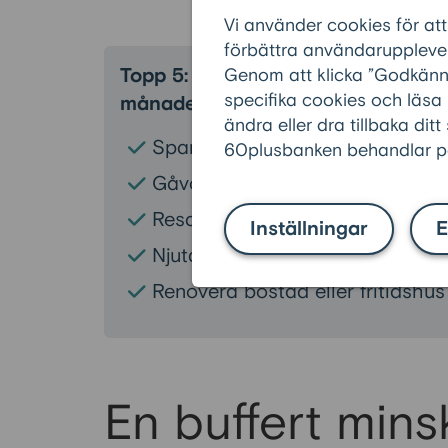
Vi använder cookies för att
förbättra användarupplevel
Topp 5: Det skulle personer över 6
Genom att klicka ”Godkänn” 
specifika cookies och läsa
månaden
ändra eller dra tillbaka ditt
Spara till buffert (45%)
60plusbanken behandlar pe
Gåvor till eller aktiviteter med f
Resa (19%)
Inställningar
E
Njuta av god mat och andra be
Renovera bostad eller fritidshus
En buffert mins