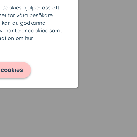
 Cookies hjälper oss att
er för våra besökare.
r” kan du godkänna
 vi hanterar cookies samt
rmation om hur
 cookies