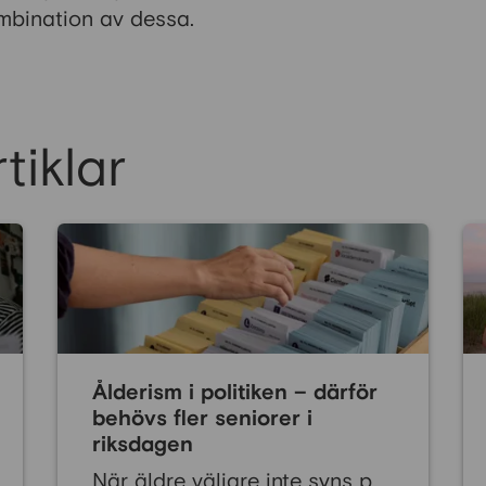
ombination av dessa.
tiklar
Ålderism i politiken – därför
behövs fler seniorer i
riksdagen
När äldre väljare inte syns på