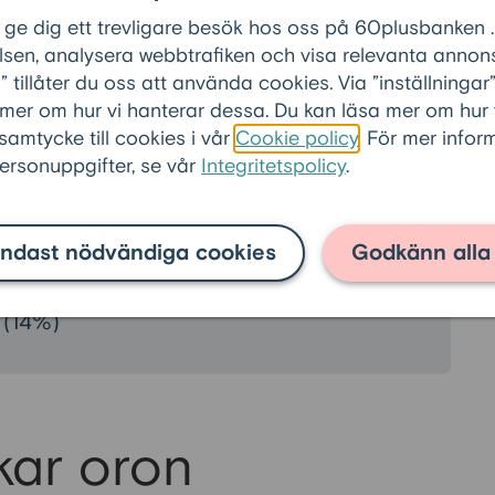
 ge dig ett trevligare besök hos oss på 60plusbanken .
sen, analysera webbtrafiken och visa relevanta annons
0 år göra med ett par extra tusenlappar i
tillåter du oss att använda cookies. Via ”inställninga
 mer om hur vi hanterar dessa. Du kan läsa mer om hur
 samtycke till cookies i vår
Cookie policy
. För mer info
rsonuppgifter, se vår
Integritetspolicy
.
amiljen (21%)
ndast nödvändiga cookies
Godkänn alla
kvämligheter (15%)
 (14%)
kar oron