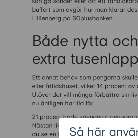
kan gå sönder eller att ett tandläkar
buffert som avgör hur man klarar des
Lillienberg på 60plusbanken.
Både nytta oc
extra tusenlap
Ett annat behov som pengarna skulle
eller fritidshuset, vilket 14 procent a
Utöver det vill många förbättra sin li
nu äntligen har tid för.
21 procent hade spenderat pengarna på 
Nästan lika många hade använt de ext
Så här anvä
du se en topplista över vad personer 