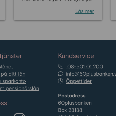
valbara platser riskerar deras
Läs mer
erfarenheter att försvinna ur
politiken. 60plusbankens
analys visar att äldre är
kraftigt underrepresenterade
på valbara platser och att
inget riksdagsparti når
tjänster
Kundservice
proportionell representation
för personer över 60.
lånet
08-501 01 200
på ditt lån
info@60plusbanken.
 sparkonto
Öppettider
nt pensionärslån
Postadress
oss
60plusbanken
Box 23138